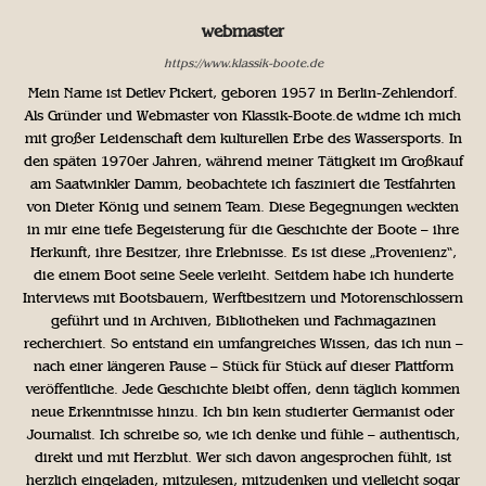
webmaster
https://www.klassik-boote.de
Mein Name ist Detlev Pickert, geboren 1957 in Berlin-Zehlendorf.
Als Gründer und Webmaster von Klassik-Boote.de widme ich mich
mit großer Leidenschaft dem kulturellen Erbe des Wassersports. In
den späten 1970er Jahren, während meiner Tätigkeit im Großkauf
am Saatwinkler Damm, beobachtete ich fasziniert die Testfahrten
von Dieter König und seinem Team. Diese Begegnungen weckten
in mir eine tiefe Begeisterung für die Geschichte der Boote – ihre
Herkunft, ihre Besitzer, ihre Erlebnisse. Es ist diese „Provenienz“,
die einem Boot seine Seele verleiht. Seitdem habe ich hunderte
Interviews mit Bootsbauern, Werftbesitzern und Motorenschlossern
geführt und in Archiven, Bibliotheken und Fachmagazinen
recherchiert. So entstand ein umfangreiches Wissen, das ich nun –
nach einer längeren Pause – Stück für Stück auf dieser Plattform
veröffentliche. Jede Geschichte bleibt offen, denn täglich kommen
neue Erkenntnisse hinzu. Ich bin kein studierter Germanist oder
Journalist. Ich schreibe so, wie ich denke und fühle – authentisch,
direkt und mit Herzblut. Wer sich davon angesprochen fühlt, ist
herzlich eingeladen, mitzulesen, mitzudenken und vielleicht sogar