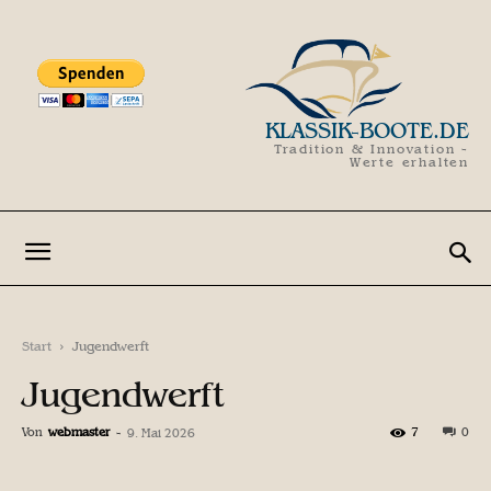
KLASSIK-BOOTE.DE
Tradition & Innovation -
Werte erhalten
Start
Jugendwerft
Jugendwerft
Von
webmaster
-
7
0
9. Mai 2026