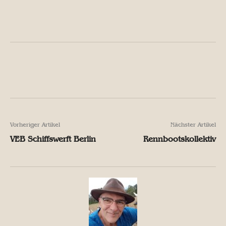
Facebook
X
Pinterest
W
Facebook
X
Pinterest
W
Vorheriger Artikel
Nächster Artikel
VEB Schiffswerft Berlin
Rennbootskollektiv