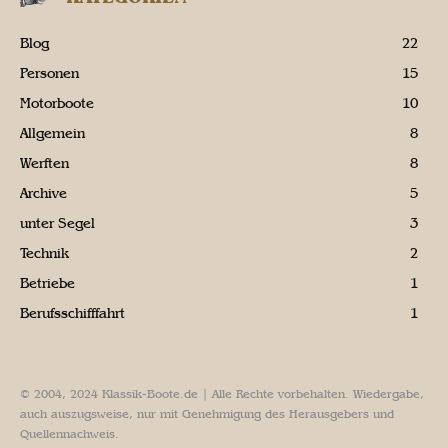
Blog
22
Personen
15
Motorboote
10
Allgemein
8
Werften
8
Archive
5
unter Segel
3
Technik
2
Betriebe
1
Berufsschifffahrt
1
© 2004, 2024 Klassik-Boote.de | Alle Rechte vorbehalten. Wiedergabe,
auch auszugsweise, nur mit Genehmigung des Herausgebers und
Quellennachweis.