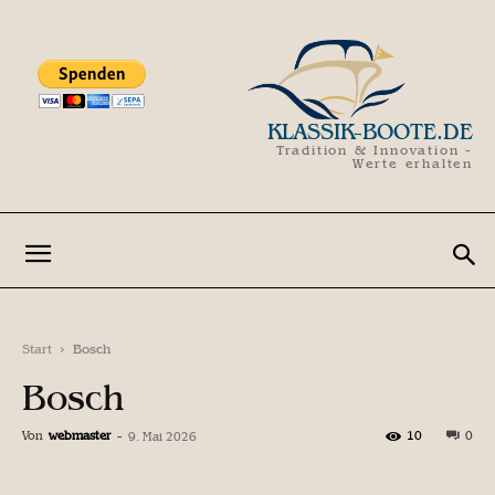
KLASSIK-BOOTE.DE
Tradition & Innovation -
Werte erhalten
Start
Bosch
Bosch
Von
webmaster
-
10
0
9. Mai 2026