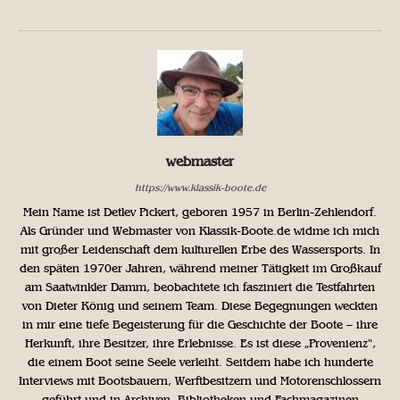
webmaster
https://www.klassik-boote.de
Mein Name ist Detlev Pickert, geboren 1957 in Berlin-Zehlendorf.
Als Gründer und Webmaster von Klassik-Boote.de widme ich mich
mit großer Leidenschaft dem kulturellen Erbe des Wassersports. In
den späten 1970er Jahren, während meiner Tätigkeit im Großkauf
am Saatwinkler Damm, beobachtete ich fasziniert die Testfahrten
von Dieter König und seinem Team. Diese Begegnungen weckten
in mir eine tiefe Begeisterung für die Geschichte der Boote – ihre
Herkunft, ihre Besitzer, ihre Erlebnisse. Es ist diese „Provenienz“,
die einem Boot seine Seele verleiht. Seitdem habe ich hunderte
Interviews mit Bootsbauern, Werftbesitzern und Motorenschlossern
geführt und in Archiven, Bibliotheken und Fachmagazinen