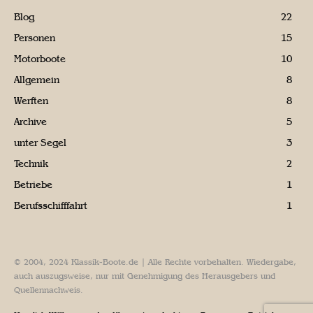
Blog
22
Personen
15
Motorboote
10
Allgemein
8
Werften
8
Archive
5
unter Segel
3
Technik
2
Betriebe
1
Berufsschifffahrt
1
© 2004, 2024 Klassik-Boote.de | Alle Rechte vorbehalten. Wiedergabe,
auch auszugsweise, nur mit Genehmigung des Herausgebers und
Quellennachweis.