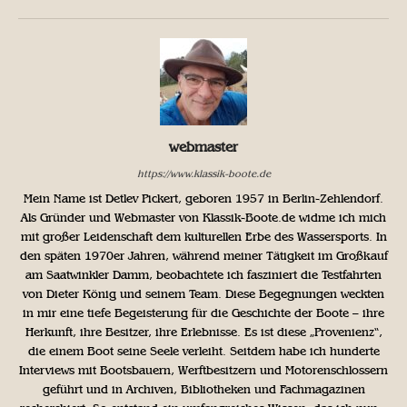
webmaster
https://www.klassik-boote.de
Mein Name ist Detlev Pickert, geboren 1957 in Berlin-Zehlendorf.
Als Gründer und Webmaster von Klassik-Boote.de widme ich mich
mit großer Leidenschaft dem kulturellen Erbe des Wassersports. In
den späten 1970er Jahren, während meiner Tätigkeit im Großkauf
am Saatwinkler Damm, beobachtete ich fasziniert die Testfahrten
von Dieter König und seinem Team. Diese Begegnungen weckten
in mir eine tiefe Begeisterung für die Geschichte der Boote – ihre
Herkunft, ihre Besitzer, ihre Erlebnisse. Es ist diese „Provenienz“,
die einem Boot seine Seele verleiht. Seitdem habe ich hunderte
Interviews mit Bootsbauern, Werftbesitzern und Motorenschlossern
geführt und in Archiven, Bibliotheken und Fachmagazinen