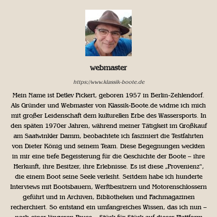
webmaster
https://www.klassik-boote.de
Mein Name ist Detlev Pickert, geboren 1957 in Berlin-Zehlendorf.
Als Gründer und Webmaster von Klassik-Boote.de widme ich mich
mit großer Leidenschaft dem kulturellen Erbe des Wassersports. In
den späten 1970er Jahren, während meiner Tätigkeit im Großkauf
am Saatwinkler Damm, beobachtete ich fasziniert die Testfahrten
von Dieter König und seinem Team. Diese Begegnungen weckten
in mir eine tiefe Begeisterung für die Geschichte der Boote – ihre
Herkunft, ihre Besitzer, ihre Erlebnisse. Es ist diese „Provenienz“,
die einem Boot seine Seele verleiht. Seitdem habe ich hunderte
Interviews mit Bootsbauern, Werftbesitzern und Motorenschlossern
geführt und in Archiven, Bibliotheken und Fachmagazinen
recherchiert. So entstand ein umfangreiches Wissen, das ich nun –