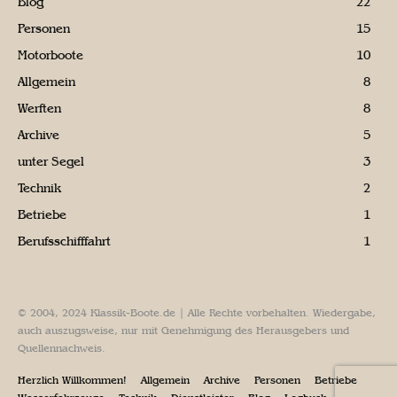
Blog
22
Personen
15
Motorboote
10
Allgemein
8
Werften
8
Archive
5
unter Segel
3
Technik
2
Betriebe
1
Berufsschifffahrt
1
© 2004, 2024 Klassik-Boote.de | Alle Rechte vorbehalten. Wiedergabe,
auch auszugsweise, nur mit Genehmigung des Herausgebers und
Quellennachweis.
Herzlich Willkommen!
Allgemein
Archive
Personen
Betriebe