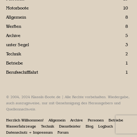
Motorboote
10
Allgemein
8
Werften
8
Archive
5
unter Segel
3
Technik
2
Betriebe
1
Berufsschifffahrt
1
© 2004, 2024 Klassik-Boote.de | Alle Rechte vorbehalten. Wiedergabe,
auch auszugsweise, nur mit Genehmigung des Herausgebers und
Quellennachweis.
Herzlich Willkommen!
Allgemein
Archive
Personen
Betriebe
Wasserfahrzeuge
Technik
Dienstleister
Blog
Logbuch
Datenschutz + Impressum
Forum