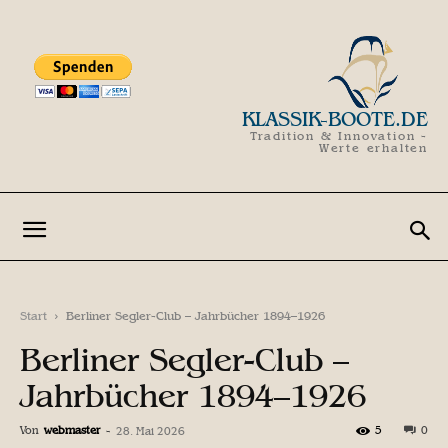
KLASSIK-BOOTE.DE
Tradition & Innovation -
Werte erhalten
Start
Berliner Segler-Club – Jahrbücher 1894–1926
Berliner Segler-Club –
Jahrbücher 1894–1926
Von
webmaster
-
5
0
28. Mai 2026