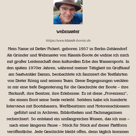
webmaster
https://www.klassik-boote.de
Mein Name ist Detlev Pickert, geboren 1957 in Berlin-Zehlendorf.
Als Gründer und Webmaster von Klassik-Boote.de widme ich mich
mit großer Leidenschaft dem kulturellen Erbe des Wassersports. In
den späten 1970er Jahren, während meiner Tätigkeit im Großkauf
am Saatwinkler Damm, beobachtete ich fasziniert die Testfahrten
von Dieter König und seinem Team. Diese Begegnungen weckten
in mir eine tiefe Begeisterung für die Geschichte der Boote – ihre
Herkunft, ihre Besitzer, ihre Erlebnisse. Es ist diese „Provenienz“,
die einem Boot seine Seele verleiht. Seitdem habe ich hunderte
Interviews mit Bootsbauern, Werftbesitzern und Motorenschlossern
geführt und in Archiven, Bibliotheken und Fachmagazinen
recherchiert. So entstand ein umfangreiches Wissen, das ich nun –
nach einer längeren Pause – Stück für Stück auf dieser Plattform
veröffentliche. Jede Geschichte bleibt offen, denn täglich kommen