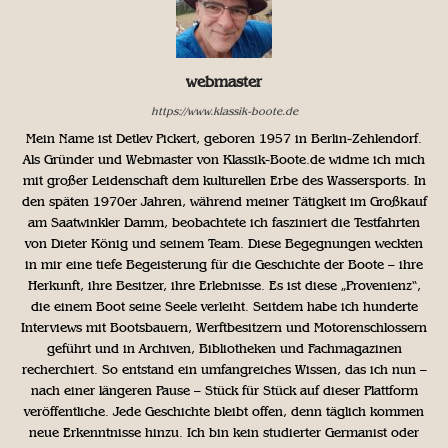
webmaster
https://www.klassik-boote.de
Mein Name ist Detlev Pickert, geboren 1957 in Berlin-Zehlendorf.
Als Gründer und Webmaster von Klassik-Boote.de widme ich mich
mit großer Leidenschaft dem kulturellen Erbe des Wassersports. In
den späten 1970er Jahren, während meiner Tätigkeit im Großkauf
am Saatwinkler Damm, beobachtete ich fasziniert die Testfahrten
von Dieter König und seinem Team. Diese Begegnungen weckten
in mir eine tiefe Begeisterung für die Geschichte der Boote – ihre
Herkunft, ihre Besitzer, ihre Erlebnisse. Es ist diese „Provenienz“,
die einem Boot seine Seele verleiht. Seitdem habe ich hunderte
Interviews mit Bootsbauern, Werftbesitzern und Motorenschlossern
geführt und in Archiven, Bibliotheken und Fachmagazinen
recherchiert. So entstand ein umfangreiches Wissen, das ich nun –
nach einer längeren Pause – Stück für Stück auf dieser Plattform
veröffentliche. Jede Geschichte bleibt offen, denn täglich kommen
neue Erkenntnisse hinzu. Ich bin kein studierter Germanist oder