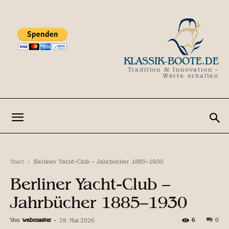
KLASSIK-BOOTE.DE
Tradition & Innovation -
Werte erhalten
Start
Berliner Yacht-Club – Jahrbücher 1885–1930
Berliner Yacht-Club –
Jahrbücher 1885–1930
Von
webmaster
-
6
0
28. Mai 2026