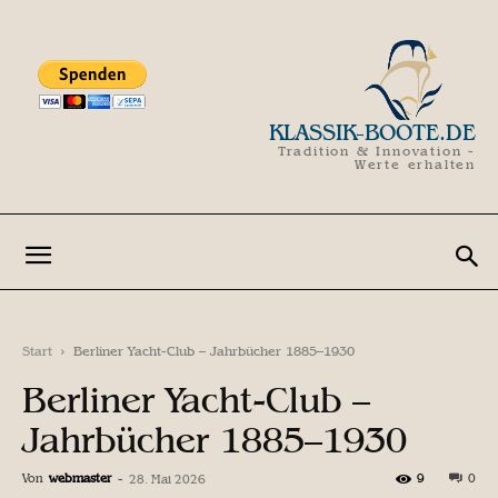
KLASSIK-BOOTE.DE
Tradition & Innovation -
Werte erhalten
Start
Berliner Yacht-Club – Jahrbücher 1885–1930
Berliner Yacht-Club –
Jahrbücher 1885–1930
Von
webmaster
-
9
0
28. Mai 2026