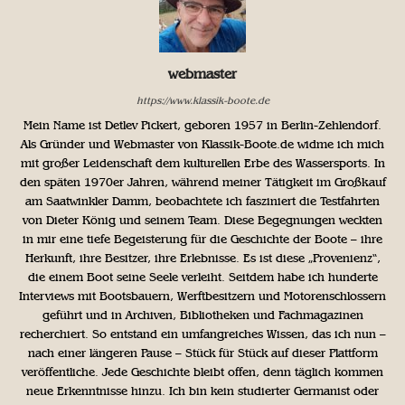
webmaster
https://www.klassik-boote.de
Mein Name ist Detlev Pickert, geboren 1957 in Berlin-Zehlendorf.
Als Gründer und Webmaster von Klassik-Boote.de widme ich mich
mit großer Leidenschaft dem kulturellen Erbe des Wassersports. In
den späten 1970er Jahren, während meiner Tätigkeit im Großkauf
am Saatwinkler Damm, beobachtete ich fasziniert die Testfahrten
von Dieter König und seinem Team. Diese Begegnungen weckten
in mir eine tiefe Begeisterung für die Geschichte der Boote – ihre
Herkunft, ihre Besitzer, ihre Erlebnisse. Es ist diese „Provenienz“,
die einem Boot seine Seele verleiht. Seitdem habe ich hunderte
Interviews mit Bootsbauern, Werftbesitzern und Motorenschlossern
geführt und in Archiven, Bibliotheken und Fachmagazinen
recherchiert. So entstand ein umfangreiches Wissen, das ich nun –
nach einer längeren Pause – Stück für Stück auf dieser Plattform
veröffentliche. Jede Geschichte bleibt offen, denn täglich kommen
neue Erkenntnisse hinzu. Ich bin kein studierter Germanist oder