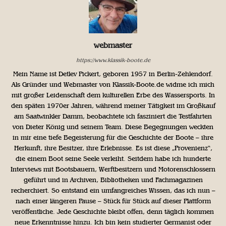
webmaster
https://www.klassik-boote.de
Mein Name ist Detlev Pickert, geboren 1957 in Berlin-Zehlendorf.
Als Gründer und Webmaster von Klassik-Boote.de widme ich mich
mit großer Leidenschaft dem kulturellen Erbe des Wassersports. In
den späten 1970er Jahren, während meiner Tätigkeit im Großkauf
am Saatwinkler Damm, beobachtete ich fasziniert die Testfahrten
von Dieter König und seinem Team. Diese Begegnungen weckten
in mir eine tiefe Begeisterung für die Geschichte der Boote – ihre
Herkunft, ihre Besitzer, ihre Erlebnisse. Es ist diese „Provenienz“,
die einem Boot seine Seele verleiht. Seitdem habe ich hunderte
Interviews mit Bootsbauern, Werftbesitzern und Motorenschlossern
geführt und in Archiven, Bibliotheken und Fachmagazinen
recherchiert. So entstand ein umfangreiches Wissen, das ich nun –
nach einer längeren Pause – Stück für Stück auf dieser Plattform
veröffentliche. Jede Geschichte bleibt offen, denn täglich kommen
neue Erkenntnisse hinzu. Ich bin kein studierter Germanist oder