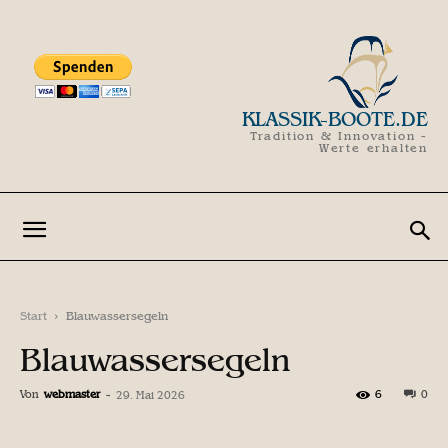
KLASSIK-BOOTE.DE
Tradition & Innovation -
Werte erhalten
Start
Blauwassersegeln
Blauwassersegeln
Von
webmaster
-
6
0
29. Mai 2026