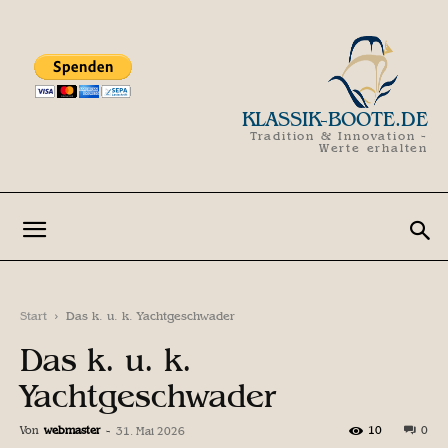
KLASSIK-BOOTE.DE
Tradition & Innovation -
Werte erhalten
Start
Das k. u. k. Yachtgeschwader
Das k. u. k.
Yachtgeschwader
Von
webmaster
-
10
0
31. Mai 2026