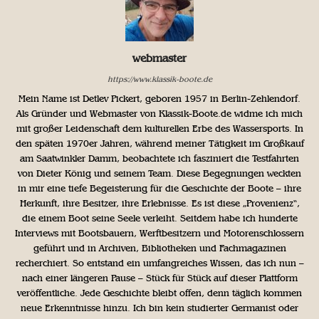
webmaster
https://www.klassik-boote.de
Mein Name ist Detlev Pickert, geboren 1957 in Berlin-Zehlendorf.
Als Gründer und Webmaster von Klassik-Boote.de widme ich mich
mit großer Leidenschaft dem kulturellen Erbe des Wassersports. In
den späten 1970er Jahren, während meiner Tätigkeit im Großkauf
am Saatwinkler Damm, beobachtete ich fasziniert die Testfahrten
von Dieter König und seinem Team. Diese Begegnungen weckten
in mir eine tiefe Begeisterung für die Geschichte der Boote – ihre
Herkunft, ihre Besitzer, ihre Erlebnisse. Es ist diese „Provenienz“,
die einem Boot seine Seele verleiht. Seitdem habe ich hunderte
Interviews mit Bootsbauern, Werftbesitzern und Motorenschlossern
geführt und in Archiven, Bibliotheken und Fachmagazinen
recherchiert. So entstand ein umfangreiches Wissen, das ich nun –
nach einer längeren Pause – Stück für Stück auf dieser Plattform
veröffentliche. Jede Geschichte bleibt offen, denn täglich kommen
neue Erkenntnisse hinzu. Ich bin kein studierter Germanist oder