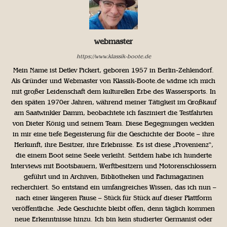
webmaster
https://www.klassik-boote.de
Mein Name ist Detlev Pickert, geboren 1957 in Berlin-Zehlendorf.
Als Gründer und Webmaster von Klassik-Boote.de widme ich mich
mit großer Leidenschaft dem kulturellen Erbe des Wassersports. In
den späten 1970er Jahren, während meiner Tätigkeit im Großkauf
am Saatwinkler Damm, beobachtete ich fasziniert die Testfahrten
von Dieter König und seinem Team. Diese Begegnungen weckten
in mir eine tiefe Begeisterung für die Geschichte der Boote – ihre
Herkunft, ihre Besitzer, ihre Erlebnisse. Es ist diese „Provenienz“,
die einem Boot seine Seele verleiht. Seitdem habe ich hunderte
Interviews mit Bootsbauern, Werftbesitzern und Motorenschlossern
geführt und in Archiven, Bibliotheken und Fachmagazinen
recherchiert. So entstand ein umfangreiches Wissen, das ich nun –
nach einer längeren Pause – Stück für Stück auf dieser Plattform
veröffentliche. Jede Geschichte bleibt offen, denn täglich kommen
neue Erkenntnisse hinzu. Ich bin kein studierter Germanist oder