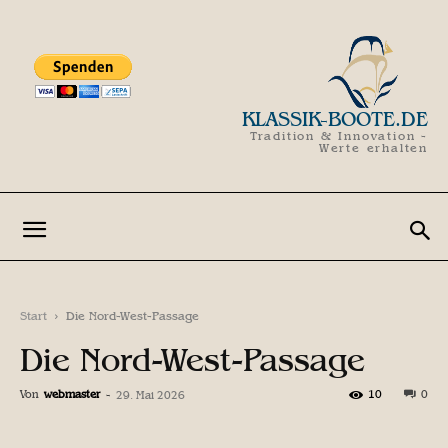
KLASSIK-BOOTE.DE
Tradition & Innovation -
Werte erhalten
Start
Die Nord-West-Passage
Die Nord-West-Passage
Von
webmaster
-
10
0
29. Mai 2026