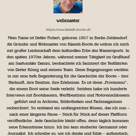
webmaster
https://www.klassik-boote.de
Mein Name ist Detlev Pickert, geboren 1957 in Berlin-Zehlendorf.
Als Gründer und Webmaster von Klassik-Boote.de widme ich mich
mit großer Leidenschaft dem kulturellen Erbe des Wassersports. In
den späten 1970er Jahren, während meiner Tätigkeit im Großkauf
am Saatwinkler Damm, beobachtete ich fasziniert die Testfahrten
von Dieter König und seinem Team. Diese Begegnungen weckten
in mir eine tiefe Begeisterung für die Geschichte der Boote – ihre
Herkunft, ihre Besitzer, ihre Erlebnisse. Es ist diese „Provenienz“,
die einem Boot seine Seele verleiht. Seitdem habe ich hunderte
Interviews mit Bootsbauern, Werftbesitzern und Motorenschlossern
geführt und in Archiven, Bibliotheken und Fachmagazinen
recherchiert. So entstand ein umfangreiches Wissen, das ich nun –
nach einer längeren Pause – Stück für Stück auf dieser Plattform
veröffentliche. Jede Geschichte bleibt offen, denn täglich kommen
neue Erkenntnisse hinzu. Ich bin kein studierter Germanist oder
Journalist. Ich schreibe so, wie ich denke und fühle – authentisch,