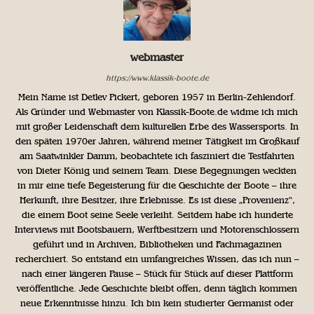
webmaster
https://www.klassik-boote.de
Mein Name ist Detlev Pickert, geboren 1957 in Berlin-Zehlendorf.
Als Gründer und Webmaster von Klassik-Boote.de widme ich mich
mit großer Leidenschaft dem kulturellen Erbe des Wassersports. In
den späten 1970er Jahren, während meiner Tätigkeit im Großkauf
am Saatwinkler Damm, beobachtete ich fasziniert die Testfahrten
von Dieter König und seinem Team. Diese Begegnungen weckten
in mir eine tiefe Begeisterung für die Geschichte der Boote – ihre
Herkunft, ihre Besitzer, ihre Erlebnisse. Es ist diese „Provenienz“,
die einem Boot seine Seele verleiht. Seitdem habe ich hunderte
Interviews mit Bootsbauern, Werftbesitzern und Motorenschlossern
geführt und in Archiven, Bibliotheken und Fachmagazinen
recherchiert. So entstand ein umfangreiches Wissen, das ich nun –
nach einer längeren Pause – Stück für Stück auf dieser Plattform
veröffentliche. Jede Geschichte bleibt offen, denn täglich kommen
neue Erkenntnisse hinzu. Ich bin kein studierter Germanist oder