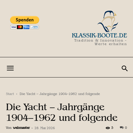
KLASSIK-BOOTE.DE
Tradition & Innovation -
Werte erhalten
Start
Die Yacht – Jahrgänge 1904–1962 und folgende
Die Yacht – Jahrgänge
1904–1962 und folgende
Von
webmaster
-
5
0
28. Mai 2026