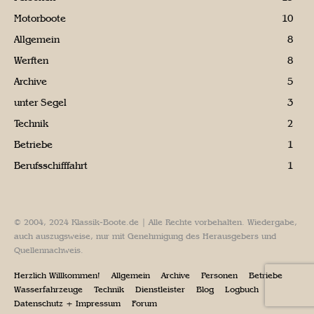
Motorboote
10
Allgemein
8
Werften
8
Archive
5
unter Segel
3
Technik
2
Betriebe
1
Berufsschifffahrt
1
© 2004, 2024 Klassik-Boote.de | Alle Rechte vorbehalten. Wiedergabe,
auch auszugsweise, nur mit Genehmigung des Herausgebers und
Quellennachweis.
Herzlich Willkommen!
Allgemein
Archive
Personen
Betriebe
Wasserfahrzeuge
Technik
Dienstleister
Blog
Logbuch
Datenschutz + Impressum
Forum