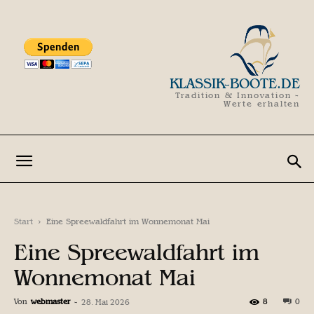
KLASSIK-BOOTE.DE
Tradition & Innovation -
Werte erhalten
Start
Eine Spreewaldfahrt im Wonnemonat Mai
Eine Spreewaldfahrt im
Wonnemonat Mai
Von
webmaster
-
8
0
28. Mai 2026