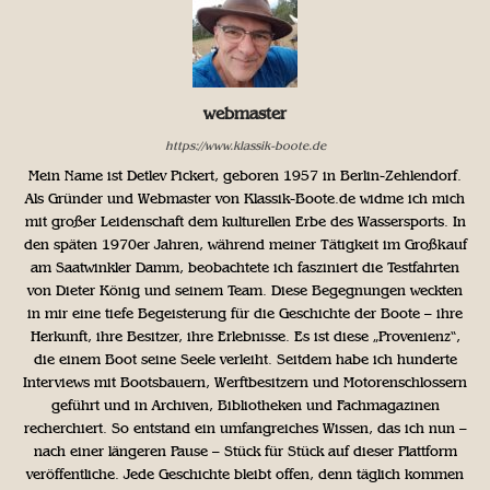
webmaster
https://www.klassik-boote.de
Mein Name ist Detlev Pickert, geboren 1957 in Berlin-Zehlendorf.
Als Gründer und Webmaster von Klassik-Boote.de widme ich mich
mit großer Leidenschaft dem kulturellen Erbe des Wassersports. In
den späten 1970er Jahren, während meiner Tätigkeit im Großkauf
am Saatwinkler Damm, beobachtete ich fasziniert die Testfahrten
von Dieter König und seinem Team. Diese Begegnungen weckten
in mir eine tiefe Begeisterung für die Geschichte der Boote – ihre
Herkunft, ihre Besitzer, ihre Erlebnisse. Es ist diese „Provenienz“,
die einem Boot seine Seele verleiht. Seitdem habe ich hunderte
Interviews mit Bootsbauern, Werftbesitzern und Motorenschlossern
geführt und in Archiven, Bibliotheken und Fachmagazinen
recherchiert. So entstand ein umfangreiches Wissen, das ich nun –
nach einer längeren Pause – Stück für Stück auf dieser Plattform
veröffentliche. Jede Geschichte bleibt offen, denn täglich kommen