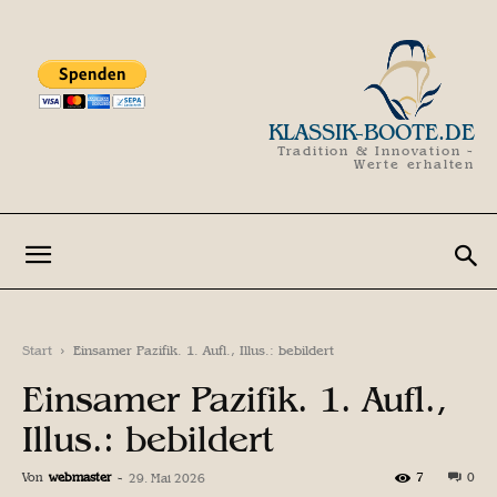
KLASSIK-BOOTE.DE
Tradition & Innovation -
Werte erhalten
Start
Einsamer Pazifik. 1. Aufl., Illus.: bebildert
Einsamer Pazifik. 1. Aufl.,
Illus.: bebildert
Von
webmaster
-
7
0
29. Mai 2026