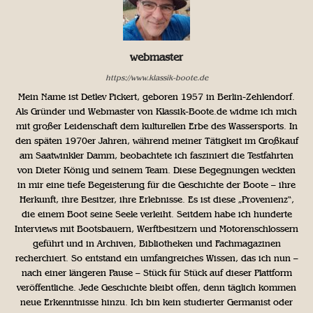
webmaster
https://www.klassik-boote.de
Mein Name ist Detlev Pickert, geboren 1957 in Berlin-Zehlendorf.
Als Gründer und Webmaster von Klassik-Boote.de widme ich mich
mit großer Leidenschaft dem kulturellen Erbe des Wassersports. In
den späten 1970er Jahren, während meiner Tätigkeit im Großkauf
am Saatwinkler Damm, beobachtete ich fasziniert die Testfahrten
von Dieter König und seinem Team. Diese Begegnungen weckten
in mir eine tiefe Begeisterung für die Geschichte der Boote – ihre
Herkunft, ihre Besitzer, ihre Erlebnisse. Es ist diese „Provenienz“,
die einem Boot seine Seele verleiht. Seitdem habe ich hunderte
Interviews mit Bootsbauern, Werftbesitzern und Motorenschlossern
geführt und in Archiven, Bibliotheken und Fachmagazinen
recherchiert. So entstand ein umfangreiches Wissen, das ich nun –
nach einer längeren Pause – Stück für Stück auf dieser Plattform
veröffentliche. Jede Geschichte bleibt offen, denn täglich kommen
neue Erkenntnisse hinzu. Ich bin kein studierter Germanist oder