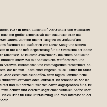
geboren 1957 in Berlin-Zehlendorf. Als Gründer und Webmaster
 mich mit großer Leidenschaft dem kulturellen Erbe des
970er Jahren, während meiner Tätigkeit im Großkauf am
ich fasziniert die Testfahrten von Dieter König und seinem
n in mir eine tiefe Begeisterung für die Geschichte der Boote
ihre Erlebnisse. Es ist diese „Provenienz“, die einem Boot seine
h hunderte Interviews mit Bootsbauern, Werftbesitzern und
in Archiven, Bibliotheken und Fachmagazinen recherchiert. So
sen, das ich nun – nach einer längeren Pause – Stück für Stück
iche. Jede Geschichte bleibt offen, denn täglich kommen neue
 studierter Germanist oder Journalist. Ich schreibe so, wie ich
direkt und mit Herzblut. Wer sich davon angesprochen fühlt, ist
, mitzudenken und vielleicht sogar einen virtuellen Kaffee über
Vielen Dank für Eure Unterstützung und Euer Interesse an der
 Boote.