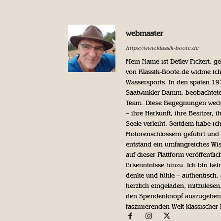
webmaster
https://www.klassik-boote.de
Mein Name ist Detlev Pickert, 
von Klassik-Boote.de widme ich
Wassersports. In den späten 1
Saatwinkler Damm, beobachtete 
Team. Diese Begegnungen weckte
– ihre Herkunft, ihre Besitzer, 
Seele verleiht. Seitdem habe ic
Motorenschlossern geführt und 
entstand ein umfangreiches Wis
auf dieser Plattform veröffentl
Erkenntnisse hinzu. Ich bin kein
denke und fühle – authentisch, 
herzlich eingeladen, mitzulesen
den Spendenknopf auszugeben. 
faszinierenden Welt klassischer