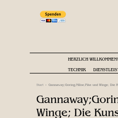
HERZLICH WILLKOMMEN
TECHNIK
DIENSTLEIS
Start
Gannaway;Goring;MiIne;Pike und Winge; Die Ku
Gannaway;Gorin
Winge; Die Kuns