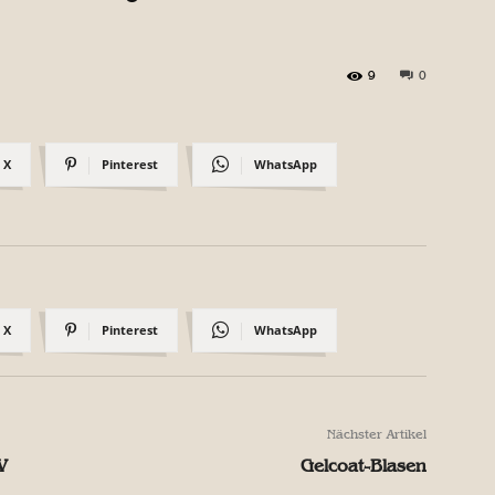
9
0
X
Pinterest
WhatsApp
X
Pinterest
WhatsApp
Nächster Artikel
V
Gelcoat-Blasen