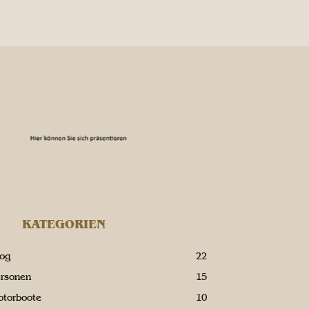
KATEGORIEN
log
22
ersonen
15
otorboote
10