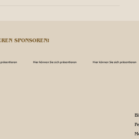
EREN SPONSOREN!
B
P
M