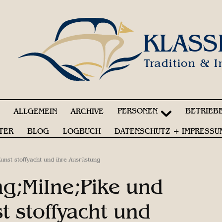
KLASS
Tradition & I
PERSONEN
BETRIEB
!
ALLGEMEIN
ARCHIVE
TER
BLOG
LOGBUCH
DATENSCHUTZ + IMPRESSU
nst stoffyacht und ihre Ausrüstung
g;MiIne;Pike und
t stoffyacht und