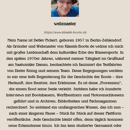
webmaster
https://www.klassik-boote.de
Mein Name ist Detlev Pickert, geboren 1957 in Berlin-Zehlendorf.
Als Gründer und Webmaster von Klassik-Boote.de widme ich mich
mit großer Leidenschaft dem kulturellen Erbe des Wassersports. In
den späten 1970er Jahren, während meiner Tätigkeit im Großkauf
am Saatwinkler Damm, beobachtete ich fasziniert die Testfahrten
von Dieter König und seinem Team. Diese Begegnungen weckten
in mir eine tiefe Begeisterung für die Geschichte der Boote – ihre
Herkunft, ihre Besitzer, ihre Erlebnisse. Es ist diese „Provenienz“,
die einem Boot seine Seele verleiht. Seitdem habe ich hunderte
Interviews mit Bootsbauern, Werftbesitzern und Motorenschlossern
geführt und in Archiven, Bibliotheken und Fachmagazinen
recherchiert. So entstand ein umfangreiches Wissen, das ich nun –
nach einer längeren Pause – Stück für Stück auf dieser Plattform
veröffentliche. Jede Geschichte bleibt offen, denn täglich kommen
neue Erkenntnisse hinzu. Ich bin kein studierter Germanist oder