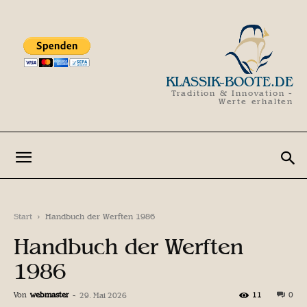
KLASSIK-BOOTE.DE
Tradition & Innovation -
Werte erhalten
Start
Handbuch der Werften 1986
Handbuch der Werften
1986
Von
webmaster
-
11
0
29. Mai 2026