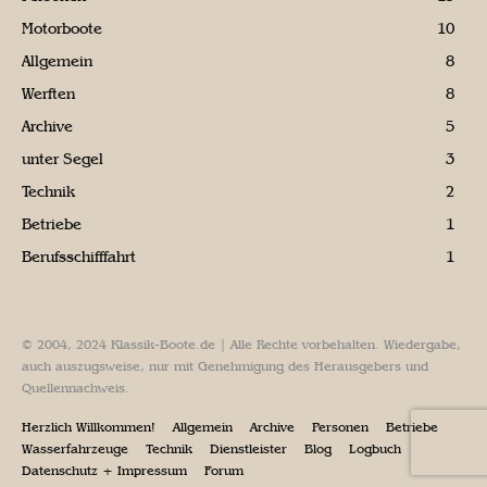
Motorboote
10
Allgemein
8
Werften
8
Archive
5
unter Segel
3
Technik
2
Betriebe
1
Berufsschifffahrt
1
© 2004, 2024 Klassik-Boote.de | Alle Rechte vorbehalten. Wiedergabe,
auch auszugsweise, nur mit Genehmigung des Herausgebers und
Quellennachweis.
Herzlich Willkommen!
Allgemein
Archive
Personen
Betriebe
Wasserfahrzeuge
Technik
Dienstleister
Blog
Logbuch
Datenschutz + Impressum
Forum