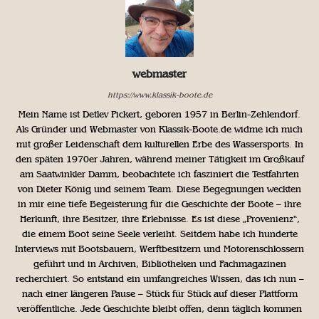
webmaster
https://www.klassik-boote.de
Mein Name ist Detlev Pickert, geboren 1957 in Berlin-Zehlendorf.
Als Gründer und Webmaster von Klassik-Boote.de widme ich mich
mit großer Leidenschaft dem kulturellen Erbe des Wassersports. In
den späten 1970er Jahren, während meiner Tätigkeit im Großkauf
am Saatwinkler Damm, beobachtete ich fasziniert die Testfahrten
von Dieter König und seinem Team. Diese Begegnungen weckten
in mir eine tiefe Begeisterung für die Geschichte der Boote – ihre
Herkunft, ihre Besitzer, ihre Erlebnisse. Es ist diese „Provenienz“,
die einem Boot seine Seele verleiht. Seitdem habe ich hunderte
Interviews mit Bootsbauern, Werftbesitzern und Motorenschlossern
geführt und in Archiven, Bibliotheken und Fachmagazinen
recherchiert. So entstand ein umfangreiches Wissen, das ich nun –
nach einer längeren Pause – Stück für Stück auf dieser Plattform
veröffentliche. Jede Geschichte bleibt offen, denn täglich kommen