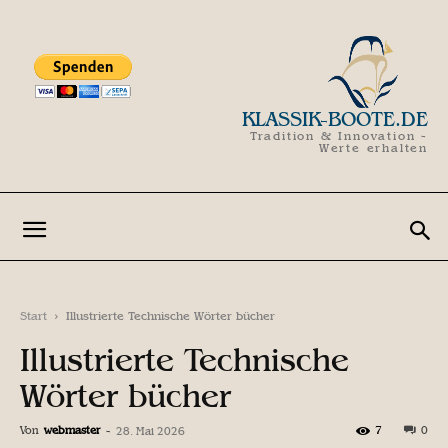
KLASSIK-BOOTE.DE
Tradition & Innovation -
Werte erhalten
Start
Illustrierte Technische Wörter bücher
Illustrierte Technische
Wörter bücher
Von
webmaster
-
7
0
28. Mai 2026