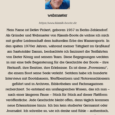
webmaster
https://www.klassik-boote.de
Mein Name ist Detlev Pickert, geboren 1957 in Berlin-Zehlendorf.
Als Gründer und Webmaster von Klassik-Boote.de widme ich mich
mit großer Leidenschaft dem kulturellen Erbe des Wassersports. In
den späten 1970er Jahren, während meiner Tätigkeit im Großkauf
am Saatwinkler Damm, beobachtete ich fasziniert die Testfahrten
von Dieter König und seinem Team. Diese Begegnungen weckten
in mir eine tiefe Begeisterung für die Geschichte der Boote – ihre
Herkunft, ihre Besitzer, ihre Erlebnisse. Es ist diese „Provenienz“,
die einem Boot seine Seele verleiht. Seitdem habe ich hunderte
Interviews mit Bootsbauern, Werftbesitzern und Motorenschlossern
geführt und in Archiven, Bibliotheken und Fachmagazinen
recherchiert. So entstand ein umfangreiches Wissen, das ich nun –
nach einer längeren Pause – Stück für Stück auf dieser Plattform
veröffentliche. Jede Geschichte bleibt offen, denn täglich kommen
neue Erkenntnisse hinzu. Ich bin kein studierter Germanist oder
Journalist. Ich schreibe so, wie ich denke und fühle – authentisch,