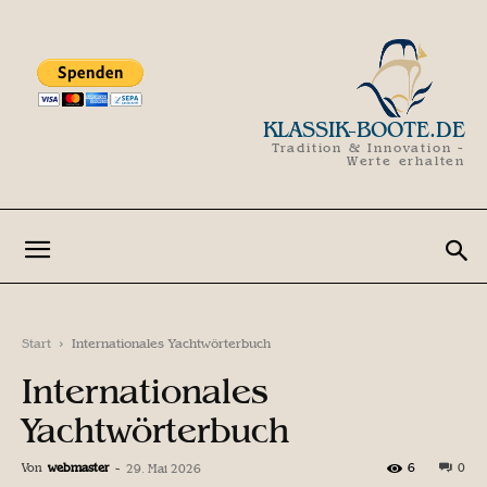
KLASSIK-BOOTE.DE
Tradition & Innovation -
Werte erhalten
Start
Internationales Yachtwörterbuch
Internationales
Yachtwörterbuch
Von
webmaster
-
6
0
29. Mai 2026