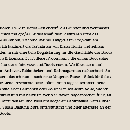
geboren 1957 in Berlin-Zehlendorf. Als Gründer und Webmaster
 mich mit großer Leidenschaft dem kulturellen Erbe des
970er Jahren, während meiner Tätigkeit im Großkauf am
ich fasziniert die Testfahrten von Dieter König und seinem
n in mir eine tiefe Begeisterung für die Geschichte der Boote
ihre Erlebnisse. Es ist diese „Provenienz“, die einem Boot seine
h hunderte Interviews mit Bootsbauern, Werftbesitzern und
in Archiven, Bibliotheken und Fachmagazinen recherchiert. So
sen, das ich nun – nach einer längeren Pause – Stück für Stück
iche. Jede Geschichte bleibt offen, denn täglich kommen neue
 studierter Germanist oder Journalist. Ich schreibe so, wie ich
direkt und mit Herzblut. Wer sich davon angesprochen fühlt, ist
, mitzudenken und vielleicht sogar einen virtuellen Kaffee über
Vielen Dank für Eure Unterstützung und Euer Interesse an der
 Boote.