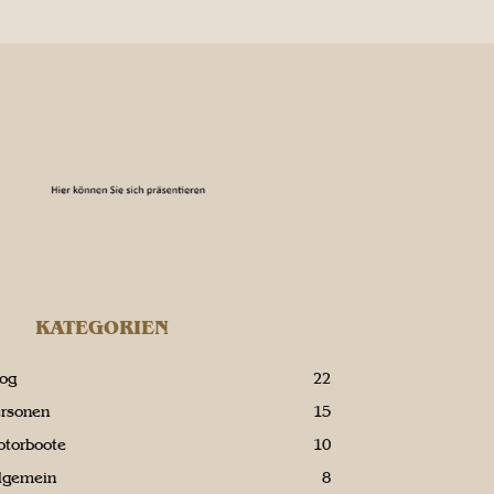
KATEGORIEN
log
22
ersonen
15
otorboote
10
llgemein
8