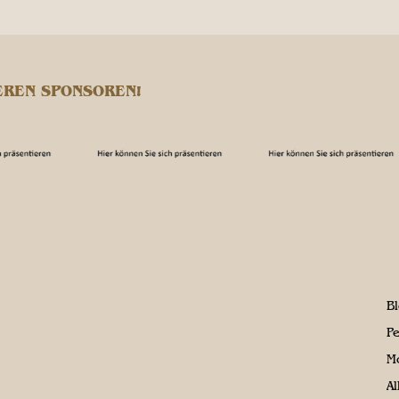
EREN SPONSOREN!
B
P
M
A