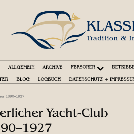
KLASS
Tradition & I
PERSONEN
BETRIEB
!
ALLGEMEIN
ARCHIVE
TER
BLOG
LOGBUCH
DATENSCHUTZ + IMPRESSU
ücher 1890–1927
serlicher Yacht-Club
890–1927