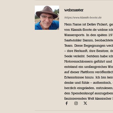
webmaster
https://www.klassik-boote.de
Mein Name ist Detlev Pickert, 
von Klassik-Boote.de widme ich
Wassersports. In den späten 1
Saatwinkler Damm, beobachtete 
Team. Diese Begegnungen weckte
– ihre Herkunft, ihre Besitzer, 
Seele verleiht. Seitdem habe ic
Motorenschlossern geführt und 
entstand ein umfangreiches Wis
auf dieser Plattform veröffentl
Erkenntnisse hinzu. Ich bin kein
denke und fühle – authentisch, 
herzlich eingeladen, mitzulesen
den Spendenknopf auszugeben. 
faszinierenden Welt klassischer