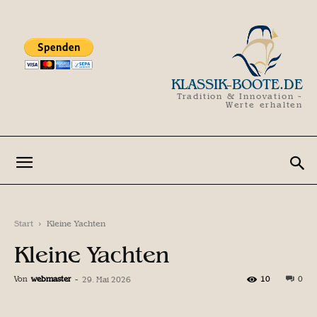
KLASSIK-BOOTE.DE
Tradition & Innovation -
Werte erhalten
Start
Kleine Yachten
Kleine Yachten
Von
webmaster
-
10
0
29. Mai 2026