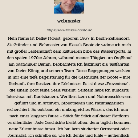
webmaster
https://www.klassik-boote.de
Mein Name ist Detlev Pickert, geboren 1957 in Berlin-Zehlendorf.
Als Gründer und Webmaster von Klassik-Boote.de widme ich mich
mit großer Leidenschaft dem kulturellen Erbe des Wassersports. In
den späten 1970er Jahren, während meiner Tätigkeit im Großkauf
am Saatwinkler Damm, beobachtete ich fasziniert die Testfahrten
von Dieter König und seinem Team. Diese Begegnungen weckten
in mir eine tiefe Begeisterung für die Geschichte der Boote – ihre
Herkunft, ihre Besitzer, ihre Erlebnisse. Es ist diese „Provenienz“,
die einem Boot seine Seele verleiht. Seitdem habe ich hunderte
Interviews mit Bootsbauern, Werftbesitzern und Motorenschlossern
geführt und in Archiven, Bibliotheken und Fachmagazinen
recherchiert. So entstand ein umfangreiches Wissen, das ich nun –
nach einer längeren Pause – Stück für Stück auf dieser Plattform
veröffentliche. Jede Geschichte bleibt offen, denn täglich kommen
neue Erkenntnisse hinzu. Ich bin kein studierter Germanist oder
Journalist. Ich schreibe so, wie ich denke und fühle – authentisch,