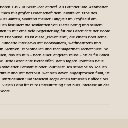
geboren 1957 in Berlin-Zehlendorf. Als Gründer und Webmaster
 mich mit großer Leidenschaft dem kulturellen Erbe des
970er Jahren, während meiner Tätigkeit im Großkauf am
ich fasziniert die Testfahrten von Dieter König und seinem
n in mir eine tiefe Begeisterung für die Geschichte der Boote
ihre Erlebnisse. Es ist diese „Provenienz“, die einem Boot seine
h hunderte Interviews mit Bootsbauern, Werftbesitzern und
in Archiven, Bibliotheken und Fachmagazinen recherchiert. So
sen, das ich nun – nach einer längeren Pause – Stück für Stück
iche. Jede Geschichte bleibt offen, denn täglich kommen neue
 studierter Germanist oder Journalist. Ich schreibe so, wie ich
direkt und mit Herzblut. Wer sich davon angesprochen fühlt, ist
, mitzudenken und vielleicht sogar einen virtuellen Kaffee über
Vielen Dank für Eure Unterstützung und Euer Interesse an der
 Boote.