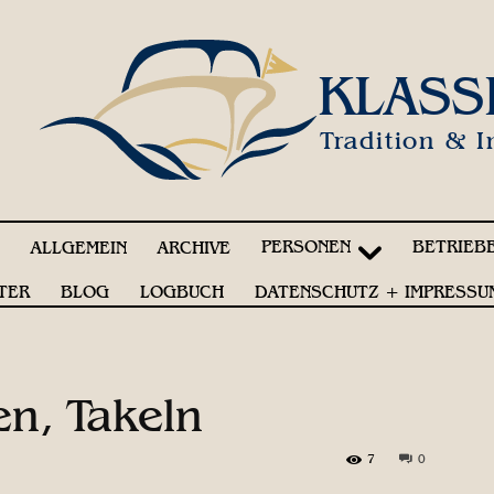
KLASS
Tradition & I
PERSONEN
BETRIEB
!
ALLGEMEIN
ARCHIVE
TER
BLOG
LOGBUCH
DATENSCHUTZ + IMPRESSU
en, Takeln
7
0