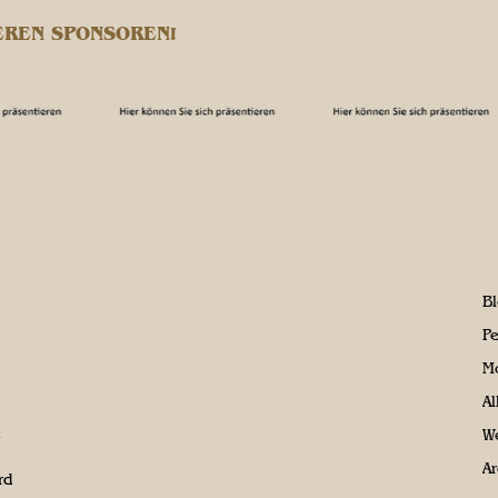
EREN SPONSOREN!
B
P
M
A
We
Ar
rd