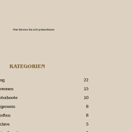
KATEGORIEN
log
22
ersonen
15
otorboote
10
llgemein
8
rften
8
chive
5