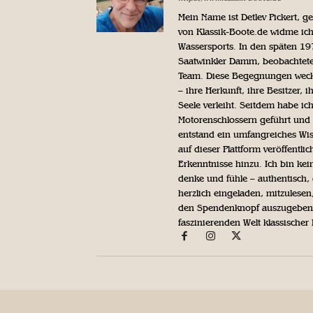
Mein Name ist Detlev Pickert, 
von Klassik-Boote.de widme ich
Wassersports. In den späten 1
Saatwinkler Damm, beobachtete 
Team. Diese Begegnungen weckte
– ihre Herkunft, ihre Besitzer, 
Seele verleiht. Seitdem habe ic
Motorenschlossern geführt und 
entstand ein umfangreiches Wis
auf dieser Plattform veröffentl
Erkenntnisse hinzu. Ich bin kein
denke und fühle – authentisch, 
herzlich eingeladen, mitzulesen
den Spendenknopf auszugeben. 
faszinierenden Welt klassischer