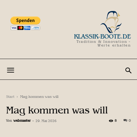
KLASSIK-BOOTE.DE
Tradition & Innovation -
Werte erhalten
Start
Mag kommen was will
Mag kommen was will
Von
webmaster
-
8
0
29. Mai 2026