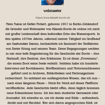
webmaster
https://www.klassik-boote.de
Mein Name ist Detlev Pickert, geboren 1957 in Berlin-Zehlendorf.
Als Gründer und Webmaster von Klassik-Boote.de widme ich mich
mit großer Leidenschaft dem kulturellen Erbe des Wassersports. In
den späten 1970er Jahren, während meiner Tätigkeit im Großkauf
am Saatwinkler Damm, beobachtete ich fasziniert die Testfahrten
von Dieter König und seinem Team. Diese Begegnungen weckten
in mir eine tiefe Begeisterung für die Geschichte der Boote – ihre
Herkunft, ihre Besitzer, ihre Erlebnisse. Es ist diese „Provenienz“,
die einem Boot seine Seele verleiht. Seitdem habe ich hunderte
Interviews mit Bootsbauern, Werftbesitzern und Motorenschlossern
geführt und in Archiven, Bibliotheken und Fachmagazinen
recherchiert. So entstand ein umfangreiches Wissen, das ich nun –
nach einer längeren Pause – Stück für Stück auf dieser Plattform
veröffentliche. Jede Geschichte bleibt offen, denn täglich kommen
neue Erkenntnisse hinzu. Ich bin kein studierter Germanist oder
Journalist. Ich schreibe so, wie ich denke und fühle – authentisch,
direkt und mit Herzblut. Wer sich davon angesprochen fühlt, ist