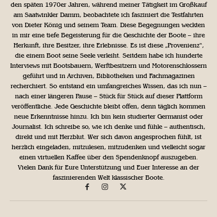
den späten 1970er Jahren, während meiner Tätigkeit im Großkauf
am Saatwinkler Damm, beobachtete ich fasziniert die Testfahrten
von Dieter König und seinem Team. Diese Begegnungen weckten
in mir eine tiefe Begeisterung für die Geschichte der Boote – ihre
Herkunft, ihre Besitzer, ihre Erlebnisse. Es ist diese „Provenienz“,
die einem Boot seine Seele verleiht. Seitdem habe ich hunderte
Interviews mit Bootsbauern, Werftbesitzern und Motorenschlossern
geführt und in Archiven, Bibliotheken und Fachmagazinen
recherchiert. So entstand ein umfangreiches Wissen, das ich nun –
nach einer längeren Pause – Stück für Stück auf dieser Plattform
veröffentliche. Jede Geschichte bleibt offen, denn täglich kommen
neue Erkenntnisse hinzu. Ich bin kein studierter Germanist oder
Journalist. Ich schreibe so, wie ich denke und fühle – authentisch,
direkt und mit Herzblut. Wer sich davon angesprochen fühlt, ist
herzlich eingeladen, mitzulesen, mitzudenken und vielleicht sogar
einen virtuellen Kaffee über den Spendenknopf auszugeben.
Vielen Dank für Eure Unterstützung und Euer Interesse an der
faszinierenden Welt klassischer Boote.