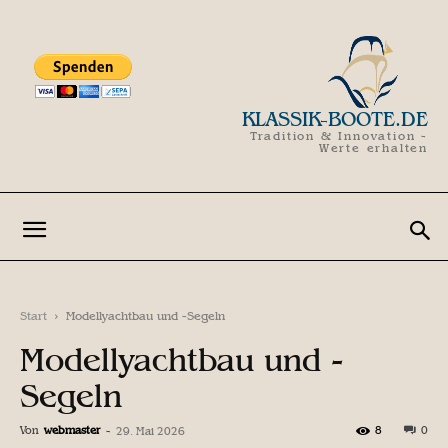
KLASSIK-BOOTE.DE
Tradition & Innovation -
Werte erhalten
Start
Modellyachtbau und -Segeln
Modellyachtbau und -
Segeln
Von
webmaster
-
8
0
29. Mai 2026