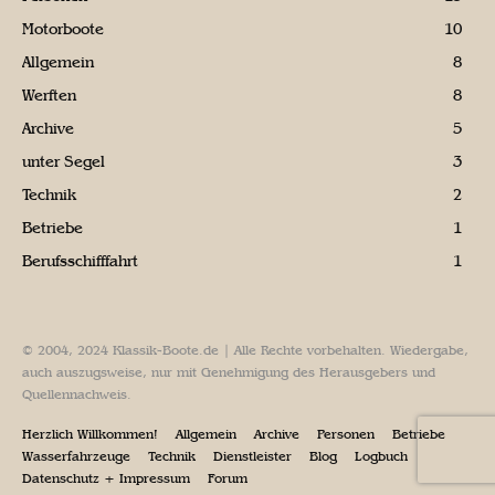
Motorboote
10
Allgemein
8
Werften
8
Archive
5
unter Segel
3
Technik
2
Betriebe
1
Berufsschifffahrt
1
© 2004, 2024 Klassik-Boote.de | Alle Rechte vorbehalten. Wiedergabe,
auch auszugsweise, nur mit Genehmigung des Herausgebers und
Quellennachweis.
Herzlich Willkommen!
Allgemein
Archive
Personen
Betriebe
Wasserfahrzeuge
Technik
Dienstleister
Blog
Logbuch
Datenschutz + Impressum
Forum