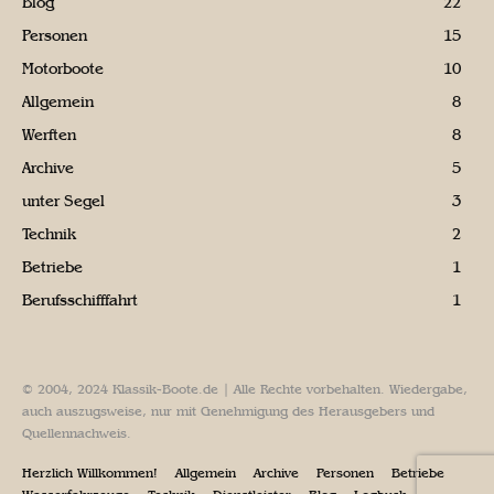
Blog
22
Personen
15
Motorboote
10
Allgemein
8
Werften
8
Archive
5
unter Segel
3
Technik
2
Betriebe
1
Berufsschifffahrt
1
© 2004, 2024 Klassik-Boote.de | Alle Rechte vorbehalten. Wiedergabe,
auch auszugsweise, nur mit Genehmigung des Herausgebers und
Quellennachweis.
Herzlich Willkommen!
Allgemein
Archive
Personen
Betriebe