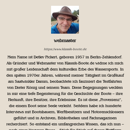
webmaster
https://www.klassik-boote.de
Mein Name ist Detlev Pickert, geboren 1957 in Berlin-Zehlendorf.
Als Gründer und Webmaster von Klassik-Boote.de widme ich mich
mit großer Leidenschaft dem kulturellen Erbe des Wassersports. In
den späten 1970er Jahren, während meiner Tätigkeit im Großkauf
am Saatwinkler Damm, beobachtete ich fasziniert die Testfahrten
von Dieter König und seinem Team. Diese Begegnungen weckten
in mir eine tiefe Begeisterung für die Geschichte der Boote – ihre
Herkunft, ihre Besitzer, ihre Erlebnisse. Es ist diese „Provenienz“,
die einem Boot seine Seele verleiht. Seitdem habe ich hunderte
Interviews mit Bootsbauern, Werftbesitzern und Motorenschlossern
geführt und in Archiven, Bibliotheken und Fachmagazinen
recherchiert. So entstand ein umfangreiches Wissen, das ich nun –