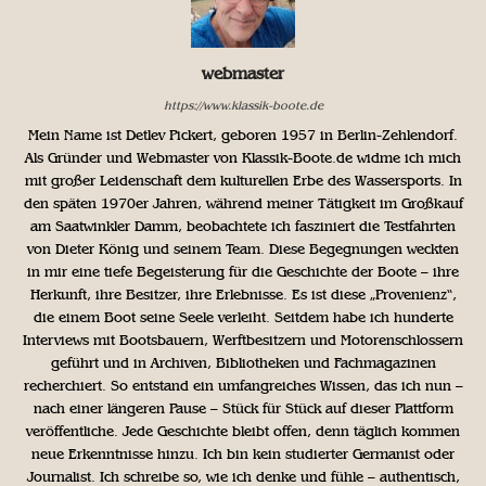
webmaster
https://www.klassik-boote.de
Mein Name ist Detlev Pickert, geboren 1957 in Berlin-Zehlendorf.
Als Gründer und Webmaster von Klassik-Boote.de widme ich mich
mit großer Leidenschaft dem kulturellen Erbe des Wassersports. In
den späten 1970er Jahren, während meiner Tätigkeit im Großkauf
am Saatwinkler Damm, beobachtete ich fasziniert die Testfahrten
von Dieter König und seinem Team. Diese Begegnungen weckten
in mir eine tiefe Begeisterung für die Geschichte der Boote – ihre
Herkunft, ihre Besitzer, ihre Erlebnisse. Es ist diese „Provenienz“,
die einem Boot seine Seele verleiht. Seitdem habe ich hunderte
Interviews mit Bootsbauern, Werftbesitzern und Motorenschlossern
geführt und in Archiven, Bibliotheken und Fachmagazinen
recherchiert. So entstand ein umfangreiches Wissen, das ich nun –
nach einer längeren Pause – Stück für Stück auf dieser Plattform
veröffentliche. Jede Geschichte bleibt offen, denn täglich kommen
neue Erkenntnisse hinzu. Ich bin kein studierter Germanist oder
Journalist. Ich schreibe so, wie ich denke und fühle – authentisch,