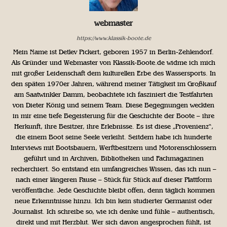
webmaster
https://www.klassik-boote.de
Mein Name ist Detlev Pickert, geboren 1957 in Berlin-Zehlendorf.
Als Gründer und Webmaster von Klassik-Boote.de widme ich mich
mit großer Leidenschaft dem kulturellen Erbe des Wassersports. In
den späten 1970er Jahren, während meiner Tätigkeit im Großkauf
am Saatwinkler Damm, beobachtete ich fasziniert die Testfahrten
von Dieter König und seinem Team. Diese Begegnungen weckten
in mir eine tiefe Begeisterung für die Geschichte der Boote – ihre
Herkunft, ihre Besitzer, ihre Erlebnisse. Es ist diese „Provenienz“,
die einem Boot seine Seele verleiht. Seitdem habe ich hunderte
Interviews mit Bootsbauern, Werftbesitzern und Motorenschlossern
geführt und in Archiven, Bibliotheken und Fachmagazinen
recherchiert. So entstand ein umfangreiches Wissen, das ich nun –
nach einer längeren Pause – Stück für Stück auf dieser Plattform
veröffentliche. Jede Geschichte bleibt offen, denn täglich kommen
neue Erkenntnisse hinzu. Ich bin kein studierter Germanist oder
Journalist. Ich schreibe so, wie ich denke und fühle – authentisch,
direkt und mit Herzblut. Wer sich davon angesprochen fühlt, ist