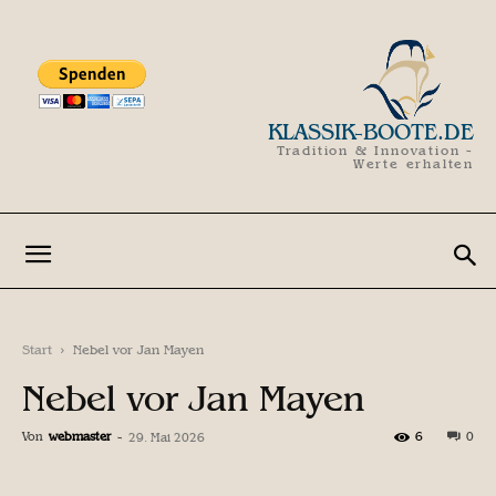
KLASSIK-BOOTE.DE
Tradition & Innovation -
Werte erhalten
Start
Nebel vor Jan Mayen
Nebel vor Jan Mayen
Von
webmaster
-
6
0
29. Mai 2026