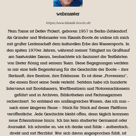
webmaster
https://www.klassik-boote.de
Mein Name ist Detlev Pickert, geboren 1957 in Berlin-Zehlendorf.
Als Gründer und Webmaster von Klassik-Boote.de widme ich mich
mit großer Leidenschaft dem kulturellen Erbe des Wassersports. In
den späten 1970er Jahren, während meiner Tätigkeit im Großkauf
am Saatwinkler Damm, beobachtete ich fasziniert die Testfahrten
von Dieter König und seinem Team. Diese Begegnungen weckten
in mir eine tiefe Begeisterung für die Geschichte der Boote – ihre
Herkunft, ihre Besitzer, ihre Erlebnisse. Es ist diese „Provenienz“,
die einem Boot seine Seele verleiht. Seitdem habe ich hunderte
Interviews mit Bootsbauern, Werftbesitzern und Motorenschlossern
geführt und in Archiven, Bibliotheken und Fachmagazinen
recherchiert. So entstand ein umfangreiches Wissen, das ich nun –
nach einer längeren Pause – Stück für Stück auf dieser Plattform
veröffentliche. Jede Geschichte bleibt offen, denn täglich kommen
neue Erkenntnisse hinzu. Ich bin kein studierter Germanist oder
Journalist. Ich schreibe so, wie ich denke und fühle – authentisch,
direkt und mit Herzblut. Wer sich davon angesprochen fühlt, ist