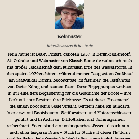
webmaster
https://www.klassik-boote.de
Mein Name ist Detlev Pickert, geboren 1957 in Berlin-Zehlendorf.
Als Gründer und Webmaster von Klassik-Boote.de widme ich mich
mit großer Leidenschaft dem kulturellen Erbe des Wassersports. In
den späten 1970er Jahren, während meiner Tätigkeit im Großkauf
am Saatwinkler Damm, beobachtete ich fasziniert die Testfahrten
von Dieter König und seinem Team. Diese Begegnungen weckten
in mir eine tiefe Begeisterung für die Geschichte der Boote – ihre
Herkunft, ihre Besitzer, ihre Erlebnisse. Es ist diese „Provenienz“,
die einem Boot seine Seele verleiht. Seitdem habe ich hunderte
Interviews mit Bootsbauern, Werftbesitzern und Motorenschlossern
geführt und in Archiven, Bibliotheken und Fachmagazinen
recherchiert. So entstand ein umfangreiches Wissen, das ich nun –
nach einer längeren Pause – Stück für Stück auf dieser Plattform
veröffentliche. Jede Geschichte bleibt offen, denn täglich kommen