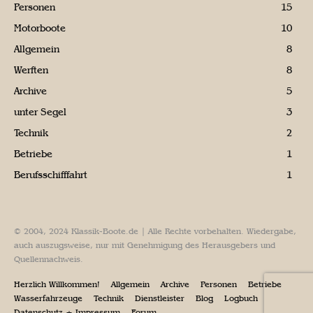
Personen
15
Motorboote
10
Allgemein
8
Werften
8
Archive
5
unter Segel
3
Technik
2
Betriebe
1
Berufsschifffahrt
1
© 2004, 2024 Klassik-Boote.de | Alle Rechte vorbehalten. Wiedergabe,
auch auszugsweise, nur mit Genehmigung des Herausgebers und
Quellennachweis.
Herzlich Willkommen!
Allgemein
Archive
Personen
Betriebe
Wasserfahrzeuge
Technik
Dienstleister
Blog
Logbuch
Datenschutz + Impressum
Forum