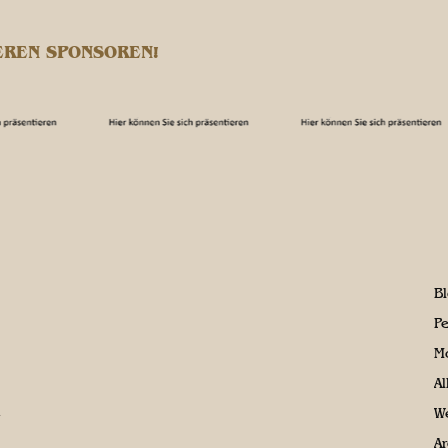
EREN SPONSOREN!
B
P
M
A
We
Ar