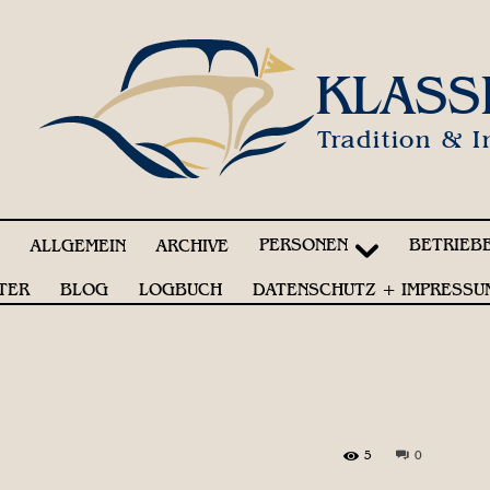
KLASS
Tradition & I
PERSONEN
BETRIEB
!
ALLGEMEIN
ARCHIVE
TER
BLOG
LOGBUCH
DATENSCHUTZ + IMPRESSU
5
0