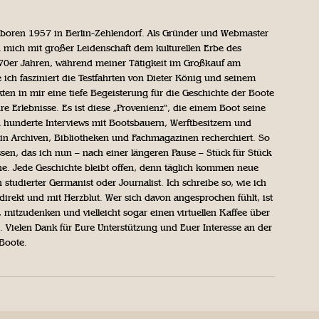
geboren 1957 in Berlin-Zehlendorf. Als Gründer und Webmaster
 mich mit großer Leidenschaft dem kulturellen Erbe des
970er Jahren, während meiner Tätigkeit im Großkauf am
ich fasziniert die Testfahrten von Dieter König und seinem
n in mir eine tiefe Begeisterung für die Geschichte der Boote
ihre Erlebnisse. Es ist diese „Provenienz“, die einem Boot seine
h hunderte Interviews mit Bootsbauern, Werftbesitzern und
in Archiven, Bibliotheken und Fachmagazinen recherchiert. So
sen, das ich nun – nach einer längeren Pause – Stück für Stück
iche. Jede Geschichte bleibt offen, denn täglich kommen neue
 studierter Germanist oder Journalist. Ich schreibe so, wie ich
direkt und mit Herzblut. Wer sich davon angesprochen fühlt, ist
, mitzudenken und vielleicht sogar einen virtuellen Kaffee über
Vielen Dank für Eure Unterstützung und Euer Interesse an der
 Boote.