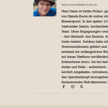
https://www.klassik-boote.de
Mein Name ist Detlev Pickert, 
von Klassik-Boote.de widme ich
Wassersports. In den späten 1
Saatwinkler Damm, beobachtete 
Team. Diese Begegnungen weckte
– ihre Herkunft, ihre Besitzer, 
Seele verleiht. Seitdem habe ic
Motorenschlossern geführt und 
entstand ein umfangreiches Wis
auf dieser Plattform veröffentl
Erkenntnisse hinzu. Ich bin kein
denke und fühle – authentisch, 
herzlich eingeladen, mitzulesen
den Spendenknopf auszugeben. 
faszinierenden Welt klassischer