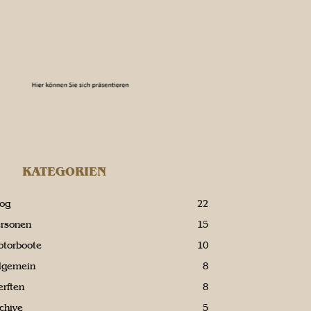
KATEGORIEN
log
22
ersonen
15
otorboote
10
llgemein
8
rften
8
chive
5