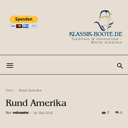
KLASSIK-BOOTE.DE
Tradition & Innovation -
Werte erhalten
Start
Rund Amerika
Rund Amerika
Von
webmaster
-
7
0
29. Mai 2026