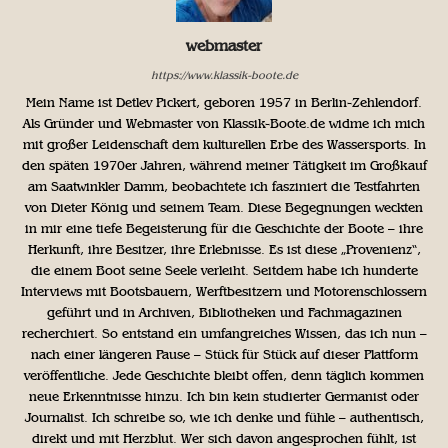
webmaster
https://www.klassik-boote.de
Mein Name ist Detlev Pickert, geboren 1957 in Berlin-Zehlendorf.
Als Gründer und Webmaster von Klassik-Boote.de widme ich mich
mit großer Leidenschaft dem kulturellen Erbe des Wassersports. In
den späten 1970er Jahren, während meiner Tätigkeit im Großkauf
am Saatwinkler Damm, beobachtete ich fasziniert die Testfahrten
von Dieter König und seinem Team. Diese Begegnungen weckten
in mir eine tiefe Begeisterung für die Geschichte der Boote – ihre
Herkunft, ihre Besitzer, ihre Erlebnisse. Es ist diese „Provenienz“,
die einem Boot seine Seele verleiht. Seitdem habe ich hunderte
Interviews mit Bootsbauern, Werftbesitzern und Motorenschlossern
geführt und in Archiven, Bibliotheken und Fachmagazinen
recherchiert. So entstand ein umfangreiches Wissen, das ich nun –
nach einer längeren Pause – Stück für Stück auf dieser Plattform
veröffentliche. Jede Geschichte bleibt offen, denn täglich kommen
neue Erkenntnisse hinzu. Ich bin kein studierter Germanist oder
Journalist. Ich schreibe so, wie ich denke und fühle – authentisch,
direkt und mit Herzblut. Wer sich davon angesprochen fühlt, ist