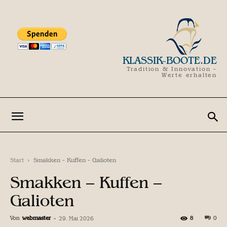
KLASSIK-BOOTE.DE
Tradition & Innovation -
Werte erhalten
Start
Smakken - Kuffen - Galioten
Smakken – Kuffen –
Galioten
Von
webmaster
-
8
0
29. Mai 2026