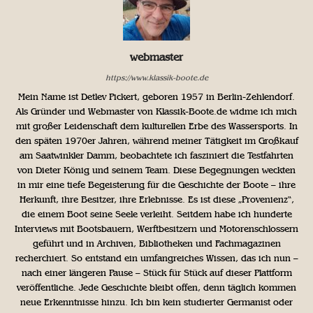
webmaster
https://www.klassik-boote.de
Mein Name ist Detlev Pickert, geboren 1957 in Berlin-Zehlendorf.
Als Gründer und Webmaster von Klassik-Boote.de widme ich mich
mit großer Leidenschaft dem kulturellen Erbe des Wassersports. In
den späten 1970er Jahren, während meiner Tätigkeit im Großkauf
am Saatwinkler Damm, beobachtete ich fasziniert die Testfahrten
von Dieter König und seinem Team. Diese Begegnungen weckten
in mir eine tiefe Begeisterung für die Geschichte der Boote – ihre
Herkunft, ihre Besitzer, ihre Erlebnisse. Es ist diese „Provenienz“,
die einem Boot seine Seele verleiht. Seitdem habe ich hunderte
Interviews mit Bootsbauern, Werftbesitzern und Motorenschlossern
geführt und in Archiven, Bibliotheken und Fachmagazinen
recherchiert. So entstand ein umfangreiches Wissen, das ich nun –
nach einer längeren Pause – Stück für Stück auf dieser Plattform
veröffentliche. Jede Geschichte bleibt offen, denn täglich kommen
neue Erkenntnisse hinzu. Ich bin kein studierter Germanist oder