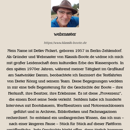
webmaster
https://www.klassik-boote.de
Mein Name ist Detlev Pickert, geboren 1957 in Berlin-Zehlendorf.
Als Gründer und Webmaster von Klassik-Boote.de widme ich mich
mit großer Leidenschaft dem kulturellen Erbe des Wassersports. In
den späten 1970er Jahren, während meiner Tätigkeit im Großkauf
am Saatwinkler Damm, beobachtete ich fasziniert die Testfahrten
von Dieter König und seinem Team. Diese Begegnungen weckten
in mir eine tiefe Begeisterung für die Geschichte der Boote – ihre
Herkunft, ihre Besitzer, ihre Erlebnisse. Es ist diese „Provenienz“,
die einem Boot seine Seele verleiht. Seitdem habe ich hunderte
Interviews mit Bootsbauern, Werftbesitzern und Motorenschlossern
geführt und in Archiven, Bibliotheken und Fachmagazinen
recherchiert. So entstand ein umfangreiches Wissen, das ich nun –
nach einer längeren Pause – Stück für Stück auf dieser Plattform
veröffentliche. Jede Geschichte bleibt offen, denn täglich kommen