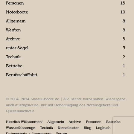
Personen
15
Motorboote
10
Allgemein
8
Werften
8
Archive
5
unter Segel
3
Technik
2
Betriebe
1
Berufsschifffahrt
1
© 2004, 2024 Klassik-Boote.de | Alle Rechte vorbehalten. Wiedergabe,
auch auszugsweise, nur mit Genehmigung des Herausgebers und
Quellennachweis.
Herzlich Willkommen!
Allgemein
Archive
Personen
Betriebe
Wasserfahrzeuge
Technik
Dienstleister
Blog
Logbuch
Datenschutz + Impressum
Forum