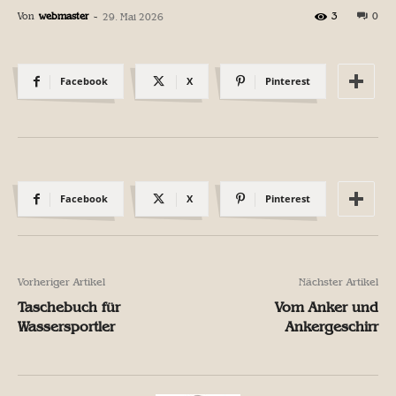
Von
webmaster
-
3
0
29. Mai 2026
Facebook
X
Pinterest
Facebook
X
Pinterest
Vorheriger Artikel
Nächster Artikel
Taschebuch für
Vom Anker und
Wassersportler
Ankergeschirr