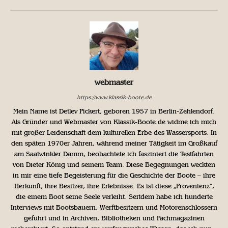
webmaster
https://www.klassik-boote.de
Mein Name ist Detlev Pickert, geboren 1957 in Berlin-Zehlendorf.
Als Gründer und Webmaster von Klassik-Boote.de widme ich mich
mit großer Leidenschaft dem kulturellen Erbe des Wassersports. In
den späten 1970er Jahren, während meiner Tätigkeit im Großkauf
am Saatwinkler Damm, beobachtete ich fasziniert die Testfahrten
von Dieter König und seinem Team. Diese Begegnungen weckten
in mir eine tiefe Begeisterung für die Geschichte der Boote – ihre
Herkunft, ihre Besitzer, ihre Erlebnisse. Es ist diese „Provenienz“,
die einem Boot seine Seele verleiht. Seitdem habe ich hunderte
Interviews mit Bootsbauern, Werftbesitzern und Motorenschlossern
geführt und in Archiven, Bibliotheken und Fachmagazinen