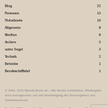
Blog
22
Personen
15
Motorboote
10
Allgemein
8
Werften
8
Archive
5
unter Segel
3
Technik
2
Betriebe
1
Berufsschifffahrt
1
© 2004, 2024 Klassik-Boote.de | Alle Rechte vorbehalten. Wiedergabe,
auch auszugsweise, nur mit Genehmigung des Herausgebers und
Quellennachweis.