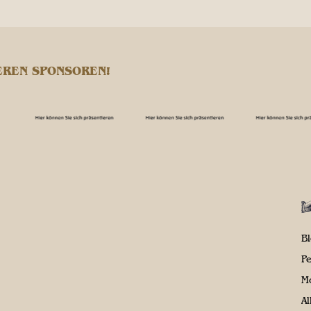
EREN SPONSOREN!
B
P
M
A