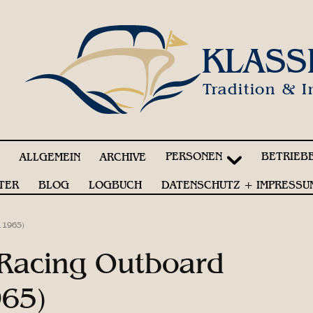
KLASS
Tradition & I
PERSONEN
BETRIEB
!
ALLGEMEIN
ARCHIVE
TER
BLOG
LOGBUCH
DATENSCHUTZ + IMPRESSU
.1965)
 Racing Outboard
965)