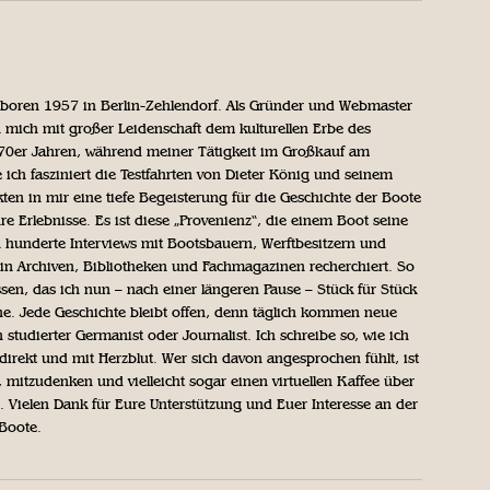
geboren 1957 in Berlin-Zehlendorf. Als Gründer und Webmaster
 mich mit großer Leidenschaft dem kulturellen Erbe des
970er Jahren, während meiner Tätigkeit im Großkauf am
ich fasziniert die Testfahrten von Dieter König und seinem
n in mir eine tiefe Begeisterung für die Geschichte der Boote
ihre Erlebnisse. Es ist diese „Provenienz“, die einem Boot seine
h hunderte Interviews mit Bootsbauern, Werftbesitzern und
in Archiven, Bibliotheken und Fachmagazinen recherchiert. So
sen, das ich nun – nach einer längeren Pause – Stück für Stück
iche. Jede Geschichte bleibt offen, denn täglich kommen neue
 studierter Germanist oder Journalist. Ich schreibe so, wie ich
direkt und mit Herzblut. Wer sich davon angesprochen fühlt, ist
, mitzudenken und vielleicht sogar einen virtuellen Kaffee über
Vielen Dank für Eure Unterstützung und Euer Interesse an der
 Boote.