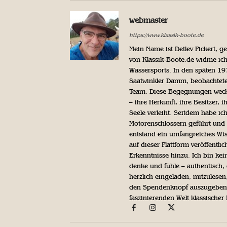
webmaster
https://www.klassik-boote.de
Mein Name ist Detlev Pickert, 
von Klassik-Boote.de widme ich
Wassersports. In den späten 1
Saatwinkler Damm, beobachtete 
Team. Diese Begegnungen weckte
– ihre Herkunft, ihre Besitzer, 
Seele verleiht. Seitdem habe ic
Motorenschlossern geführt und 
entstand ein umfangreiches Wis
auf dieser Plattform veröffentl
Erkenntnisse hinzu. Ich bin kein
denke und fühle – authentisch, 
herzlich eingeladen, mitzulesen
den Spendenknopf auszugeben. 
faszinierenden Welt klassischer