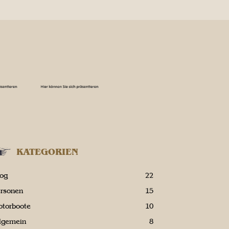
KATEGORIEN
log
22
ersonen
15
otorboote
10
llgemein
8