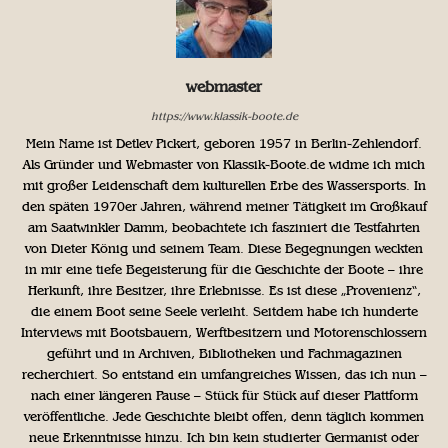
webmaster
https://www.klassik-boote.de
Mein Name ist Detlev Pickert, geboren 1957 in Berlin-Zehlendorf.
Als Gründer und Webmaster von Klassik-Boote.de widme ich mich
mit großer Leidenschaft dem kulturellen Erbe des Wassersports. In
den späten 1970er Jahren, während meiner Tätigkeit im Großkauf
am Saatwinkler Damm, beobachtete ich fasziniert die Testfahrten
von Dieter König und seinem Team. Diese Begegnungen weckten
in mir eine tiefe Begeisterung für die Geschichte der Boote – ihre
Herkunft, ihre Besitzer, ihre Erlebnisse. Es ist diese „Provenienz“,
die einem Boot seine Seele verleiht. Seitdem habe ich hunderte
Interviews mit Bootsbauern, Werftbesitzern und Motorenschlossern
geführt und in Archiven, Bibliotheken und Fachmagazinen
recherchiert. So entstand ein umfangreiches Wissen, das ich nun –
nach einer längeren Pause – Stück für Stück auf dieser Plattform
veröffentliche. Jede Geschichte bleibt offen, denn täglich kommen
neue Erkenntnisse hinzu. Ich bin kein studierter Germanist oder