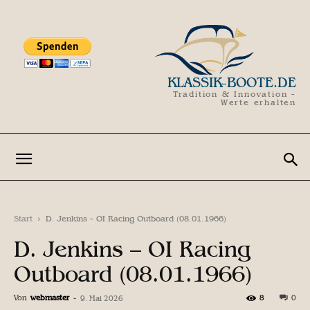
KLASSIK-BOOTE.DE
Tradition & Innovation -
Werte erhalten
Start
D. Jenkins - OI Racing Outboard (08.01.1966)
D. Jenkins – OI Racing
Outboard (08.01.1966)
Von
webmaster
-
8
0
9. Mai 2026