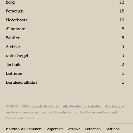
Blog
22
Personen
15
Motorboote
10
Allgemein
8
Werften
8
Archive
5
unter Segel
3
Technik
2
Betriebe
1
Berufsschifffahrt
1
© 2004, 2024 Klassik-Boote.de | Alle Rechte vorbehalten. Wiedergabe,
auch auszugsweise, nur mit Genehmigung des Herausgebers und
Quellennachweis.
Herzlich Willkommen!
Allgemein
Archive
Personen
Betriebe