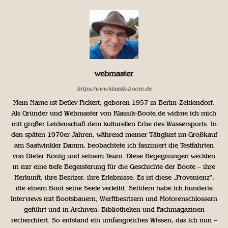
webmaster
https://www.klassik-boote.de
Mein Name ist Detlev Pickert, geboren 1957 in Berlin-Zehlendorf.
Als Gründer und Webmaster von Klassik-Boote.de widme ich mich
mit großer Leidenschaft dem kulturellen Erbe des Wassersports. In
den späten 1970er Jahren, während meiner Tätigkeit im Großkauf
am Saatwinkler Damm, beobachtete ich fasziniert die Testfahrten
von Dieter König und seinem Team. Diese Begegnungen weckten
in mir eine tiefe Begeisterung für die Geschichte der Boote – ihre
Herkunft, ihre Besitzer, ihre Erlebnisse. Es ist diese „Provenienz“,
die einem Boot seine Seele verleiht. Seitdem habe ich hunderte
Interviews mit Bootsbauern, Werftbesitzern und Motorenschlossern
geführt und in Archiven, Bibliotheken und Fachmagazinen
recherchiert. So entstand ein umfangreiches Wissen, das ich nun –