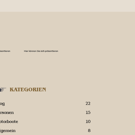
KATEGORIEN
log
22
ersonen
15
otorboote
10
llgemein
8