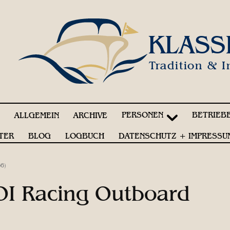
KLASS
Tradition & I
PERSONEN
BETRIEB
!
ALLGEMEIN
ARCHIVE
TER
BLOG
LOGBUCH
DATENSCHUTZ + IMPRESSU
6)
OI Racing Outboard