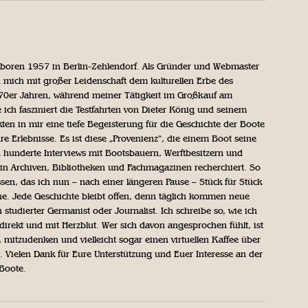
geboren 1957 in Berlin-Zehlendorf. Als Gründer und Webmaster
 mich mit großer Leidenschaft dem kulturellen Erbe des
970er Jahren, während meiner Tätigkeit im Großkauf am
ich fasziniert die Testfahrten von Dieter König und seinem
n in mir eine tiefe Begeisterung für die Geschichte der Boote
ihre Erlebnisse. Es ist diese „Provenienz“, die einem Boot seine
h hunderte Interviews mit Bootsbauern, Werftbesitzern und
in Archiven, Bibliotheken und Fachmagazinen recherchiert. So
sen, das ich nun – nach einer längeren Pause – Stück für Stück
iche. Jede Geschichte bleibt offen, denn täglich kommen neue
 studierter Germanist oder Journalist. Ich schreibe so, wie ich
direkt und mit Herzblut. Wer sich davon angesprochen fühlt, ist
, mitzudenken und vielleicht sogar einen virtuellen Kaffee über
Vielen Dank für Eure Unterstützung und Euer Interesse an der
 Boote.