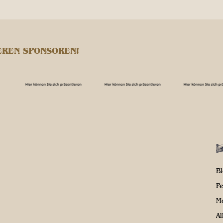
EREN SPONSOREN!
B
P
M
A