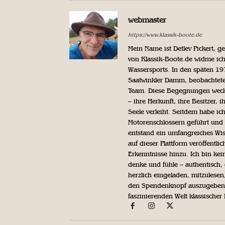
webmaster
https://www.klassik-boote.de
Mein Name ist Detlev Pickert, 
von Klassik-Boote.de widme ich
Wassersports. In den späten 1
Saatwinkler Damm, beobachtete 
Team. Diese Begegnungen weckte
– ihre Herkunft, ihre Besitzer, 
Seele verleiht. Seitdem habe ic
Motorenschlossern geführt und 
entstand ein umfangreiches Wis
auf dieser Plattform veröffentl
Erkenntnisse hinzu. Ich bin kein
denke und fühle – authentisch, 
herzlich eingeladen, mitzulesen
den Spendenknopf auszugeben. 
faszinierenden Welt klassischer