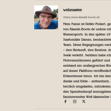
webmaster
https://www.klassik-boote.de
Mein Name ist Detlev Pickert, 
von Klassik-Boote.de widme ich
Wassersports. In den späten 1
Saatwinkler Damm, beobachtete 
Team. Diese Begegnungen weckte
– ihre Herkunft, ihre Besitzer, 
Seele verleiht. Seitdem habe ic
Motorenschlossern geführt und 
entstand ein umfangreiches Wis
auf dieser Plattform veröffentl
Erkenntnisse hinzu. Ich bin kein
denke und fühle – authentisch, 
herzlich eingeladen, mitzulesen
den Spendenknopf auszugeben. 
faszinierenden Welt klassischer