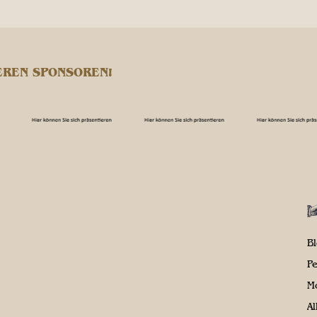
EREN SPONSOREN!
B
P
M
A