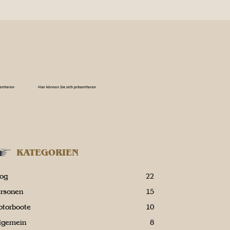
KATEGORIEN
log
22
ersonen
15
otorboote
10
llgemein
8