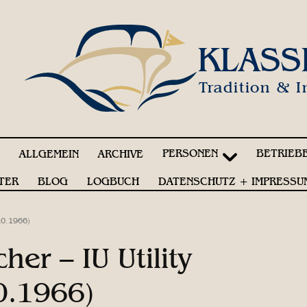
KLASS
Tradition & I
PERSONEN
BETRIEB
!
ALLGEMEIN
ARCHIVE
TER
BLOG
LOGBUCH
DATENSCHUTZ + IMPRESSU
10.1966)
her – IU Utility
0.1966)