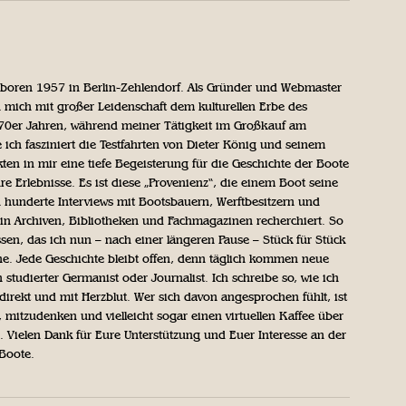
geboren 1957 in Berlin-Zehlendorf. Als Gründer und Webmaster
 mich mit großer Leidenschaft dem kulturellen Erbe des
970er Jahren, während meiner Tätigkeit im Großkauf am
ich fasziniert die Testfahrten von Dieter König und seinem
n in mir eine tiefe Begeisterung für die Geschichte der Boote
ihre Erlebnisse. Es ist diese „Provenienz“, die einem Boot seine
h hunderte Interviews mit Bootsbauern, Werftbesitzern und
in Archiven, Bibliotheken und Fachmagazinen recherchiert. So
sen, das ich nun – nach einer längeren Pause – Stück für Stück
iche. Jede Geschichte bleibt offen, denn täglich kommen neue
 studierter Germanist oder Journalist. Ich schreibe so, wie ich
direkt und mit Herzblut. Wer sich davon angesprochen fühlt, ist
, mitzudenken und vielleicht sogar einen virtuellen Kaffee über
Vielen Dank für Eure Unterstützung und Euer Interesse an der
 Boote.