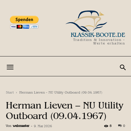
KLASSIK-BOOTE.DE
Tradition & Innovation -
Werte erhalten
Start
Herman Lieven - NU Utility Outboard (09.04.1967)
Herman Lieven – NU Utility
Outboard (09.04.1967)
Von
webmaster
-
8
0
9. Mai 2026