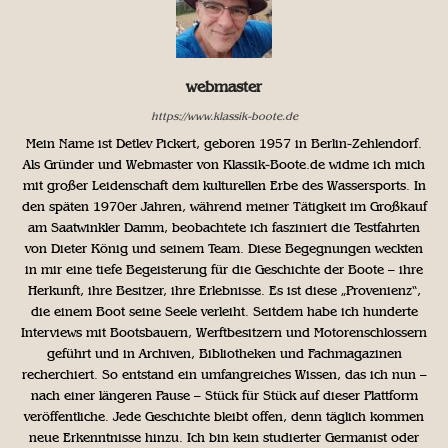
webmaster
https://www.klassik-boote.de
Mein Name ist Detlev Pickert, geboren 1957 in Berlin-Zehlendorf.
Als Gründer und Webmaster von Klassik-Boote.de widme ich mich
mit großer Leidenschaft dem kulturellen Erbe des Wassersports. In
den späten 1970er Jahren, während meiner Tätigkeit im Großkauf
am Saatwinkler Damm, beobachtete ich fasziniert die Testfahrten
von Dieter König und seinem Team. Diese Begegnungen weckten
in mir eine tiefe Begeisterung für die Geschichte der Boote – ihre
Herkunft, ihre Besitzer, ihre Erlebnisse. Es ist diese „Provenienz“,
die einem Boot seine Seele verleiht. Seitdem habe ich hunderte
Interviews mit Bootsbauern, Werftbesitzern und Motorenschlossern
geführt und in Archiven, Bibliotheken und Fachmagazinen
recherchiert. So entstand ein umfangreiches Wissen, das ich nun –
nach einer längeren Pause – Stück für Stück auf dieser Plattform
veröffentliche. Jede Geschichte bleibt offen, denn täglich kommen
neue Erkenntnisse hinzu. Ich bin kein studierter Germanist oder