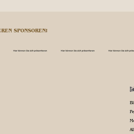
EREN SPONSOREN!
B
P
M
A