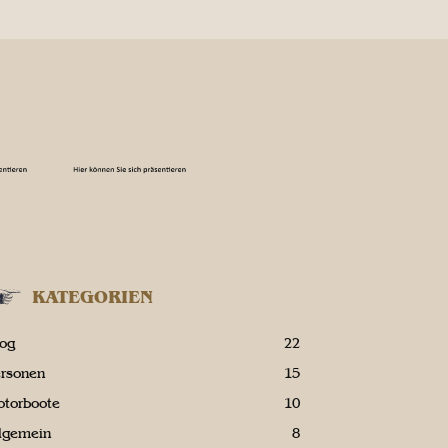
KATEGORIEN
log
22
ersonen
15
otorboote
10
llgemein
8