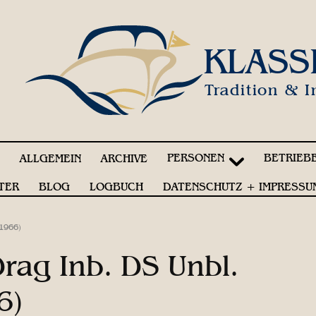
KLASS
Tradition & I
PERSONEN
BETRIEB
!
ALLGEMEIN
ARCHIVE
TER
BLOG
LOGBUCH
DATENSCHUTZ + IMPRESSU
.1966)
rag Inb. DS Unbl.
6)