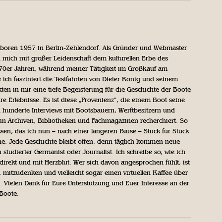
geboren 1957 in Berlin-Zehlendorf. Als Gründer und Webmaster
 mich mit großer Leidenschaft dem kulturellen Erbe des
970er Jahren, während meiner Tätigkeit im Großkauf am
ich fasziniert die Testfahrten von Dieter König und seinem
n in mir eine tiefe Begeisterung für die Geschichte der Boote
ihre Erlebnisse. Es ist diese „Provenienz“, die einem Boot seine
h hunderte Interviews mit Bootsbauern, Werftbesitzern und
in Archiven, Bibliotheken und Fachmagazinen recherchiert. So
sen, das ich nun – nach einer längeren Pause – Stück für Stück
iche. Jede Geschichte bleibt offen, denn täglich kommen neue
 studierter Germanist oder Journalist. Ich schreibe so, wie ich
direkt und mit Herzblut. Wer sich davon angesprochen fühlt, ist
, mitzudenken und vielleicht sogar einen virtuellen Kaffee über
Vielen Dank für Eure Unterstützung und Euer Interesse an der
 Boote.