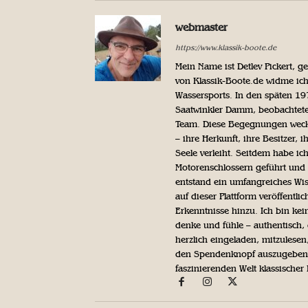
webmaster
https://www.klassik-boote.de
Mein Name ist Detlev Pickert, 
von Klassik-Boote.de widme ich
Wassersports. In den späten 1
Saatwinkler Damm, beobachtete 
Team. Diese Begegnungen weckte
– ihre Herkunft, ihre Besitzer, 
Seele verleiht. Seitdem habe ic
Motorenschlossern geführt und 
entstand ein umfangreiches Wis
auf dieser Plattform veröffentl
Erkenntnisse hinzu. Ich bin kein
denke und fühle – authentisch, 
herzlich eingeladen, mitzulesen
den Spendenknopf auszugeben. 
faszinierenden Welt klassischer