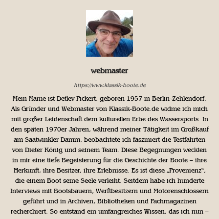
webmaster
https://www.klassik-boote.de
Mein Name ist Detlev Pickert, geboren 1957 in Berlin-Zehlendorf.
Als Gründer und Webmaster von Klassik-Boote.de widme ich mich
mit großer Leidenschaft dem kulturellen Erbe des Wassersports. In
den späten 1970er Jahren, während meiner Tätigkeit im Großkauf
am Saatwinkler Damm, beobachtete ich fasziniert die Testfahrten
von Dieter König und seinem Team. Diese Begegnungen weckten
in mir eine tiefe Begeisterung für die Geschichte der Boote – ihre
Herkunft, ihre Besitzer, ihre Erlebnisse. Es ist diese „Provenienz“,
die einem Boot seine Seele verleiht. Seitdem habe ich hunderte
Interviews mit Bootsbauern, Werftbesitzern und Motorenschlossern
geführt und in Archiven, Bibliotheken und Fachmagazinen
recherchiert. So entstand ein umfangreiches Wissen, das ich nun –