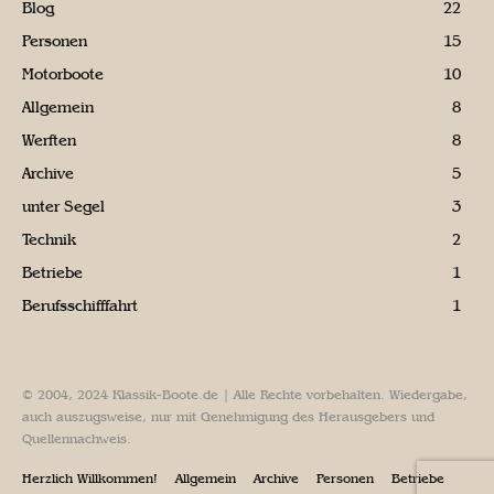
Blog
22
Personen
15
Motorboote
10
Allgemein
8
Werften
8
Archive
5
unter Segel
3
Technik
2
Betriebe
1
Berufsschifffahrt
1
© 2004, 2024 Klassik-Boote.de | Alle Rechte vorbehalten. Wiedergabe,
auch auszugsweise, nur mit Genehmigung des Herausgebers und
Quellennachweis.
Herzlich Willkommen!
Allgemein
Archive
Personen
Betriebe