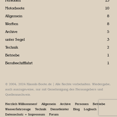
Personen
15
Motorboote
10
Allgemein
8
Werften
8
Archive
5
unter Segel
3
Technik
2
Betriebe
1
Berufsschifffahrt
1
© 2004, 2024 Klassik-Boote.de | Alle Rechte vorbehalten. Wiedergabe,
auch auszugsweise, nur mit Genehmigung des Herausgebers und
Quellennachweis.
Herzlich Willkommen!
Allgemein
Archive
Personen
Betriebe
Wasserfahrzeuge
Technik
Dienstleister
Blog
Logbuch
Datenschutz + Impressum
Forum