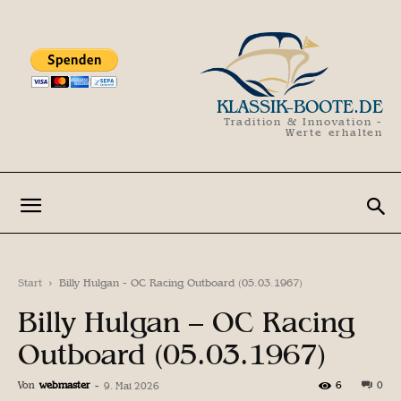
KLASSIK-BOOTE.DE
Tradition & Innovation -
Werte erhalten
Start
Billy Hulgan - OC Racing Outboard (05.03.1967)
Billy Hulgan – OC Racing
Outboard (05.03.1967)
Von
webmaster
-
6
0
9. Mai 2026