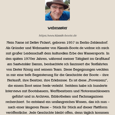
webmaster
https://www.klassik-boote.de
Mein Name ist Detlev Pickert, geboren 1957 in Berlin-Zehlendorf.
Als Gründer und Webmaster von Klassik-Boote.de widme ich mich
mit großer Leidenschaft dem kulturellen Erbe des Wassersports. In
den späten 1970er Jahren, während meiner Tätigkeit im Großkauf
am Saatwinkler Damm, beobachtete ich fasziniert die Testfahrten
von Dieter König und seinem Team. Diese Begegnungen weckten
in mir eine tiefe Begeisterung für die Geschichte der Boote – ihre
Herkunft, ihre Besitzer, ihre Erlebnisse. Es ist diese „Provenienz“,
die einem Boot seine Seele verleiht. Seitdem habe ich hunderte
Interviews mit Bootsbauern, Werftbesitzern und Motorenschlossern
geführt und in Archiven, Bibliotheken und Fachmagazinen
recherchiert. So entstand ein umfangreiches Wissen, das ich nun –
nach einer längeren Pause – Stück für Stück auf dieser Plattform
veröffentliche. Jede Geschichte bleibt offen, denn täglich kommen