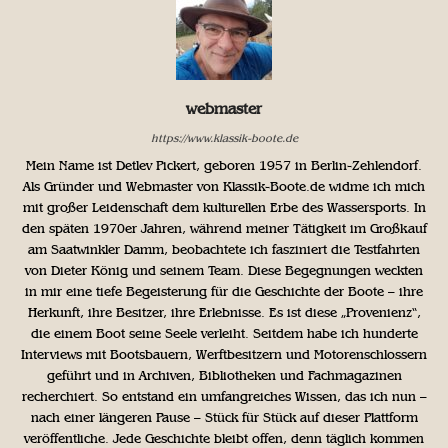
webmaster
https://www.klassik-boote.de
Mein Name ist Detlev Pickert, geboren 1957 in Berlin-Zehlendorf.
Als Gründer und Webmaster von Klassik-Boote.de widme ich mich
mit großer Leidenschaft dem kulturellen Erbe des Wassersports. In
den späten 1970er Jahren, während meiner Tätigkeit im Großkauf
am Saatwinkler Damm, beobachtete ich fasziniert die Testfahrten
von Dieter König und seinem Team. Diese Begegnungen weckten
in mir eine tiefe Begeisterung für die Geschichte der Boote – ihre
Herkunft, ihre Besitzer, ihre Erlebnisse. Es ist diese „Provenienz“,
die einem Boot seine Seele verleiht. Seitdem habe ich hunderte
Interviews mit Bootsbauern, Werftbesitzern und Motorenschlossern
geführt und in Archiven, Bibliotheken und Fachmagazinen
recherchiert. So entstand ein umfangreiches Wissen, das ich nun –
nach einer längeren Pause – Stück für Stück auf dieser Plattform
veröffentliche. Jede Geschichte bleibt offen, denn täglich kommen