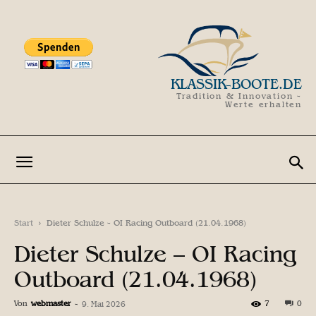
KLASSIK-BOOTE.DE
Tradition & Innovation -
Werte erhalten
Start
Dieter Schulze - OI Racing Outboard (21.04.1968)
Dieter Schulze – OI Racing
Outboard (21.04.1968)
Von
webmaster
-
7
0
9. Mai 2026