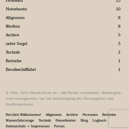
Personen
15
Motorboote
10
Allgemein
8
Werften
8
Archive
5
unter Segel
3
Technik
2
Betriebe
1
Berufsschifffahrt
1
© 2004, 2024 Klassik-Boote.de | Alle Rechte vorbehalten. Wiedergabe,
auch auszugsweise, nur mit Genehmigung des Herausgebers und
Quellennachweis.
Herzlich Willkommen!
Allgemein
Archive
Personen
Betriebe
Wasserfahrzeuge
Technik
Dienstleister
Blog
Logbuch
Datenschutz + Impressum
Forum