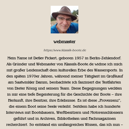
webmaster
https://www.klassik-boote.de
Mein Name ist Detlev Pickert, geboren 1957 in Berlin-Zehlendorf.
Als Gründer und Webmaster von Klassik-Boote.de widme ich mich
mit großer Leidenschaft dem kulturellen Erbe des Wassersports. In
den späten 1970er Jahren, während meiner Tätigkeit im Großkauf
am Saatwinkler Damm, beobachtete ich fasziniert die Testfahrten
von Dieter König und seinem Team. Diese Begegnungen weckten
in mir eine tiefe Begeisterung für die Geschichte der Boote – ihre
Herkunft, ihre Besitzer, ihre Erlebnisse. Es ist diese „Provenienz“,
die einem Boot seine Seele verleiht. Seitdem habe ich hunderte
Interviews mit Bootsbauern, Werftbesitzern und Motorenschlossern
geführt und in Archiven, Bibliotheken und Fachmagazinen
recherchiert. So entstand ein umfangreiches Wissen, das ich nun –