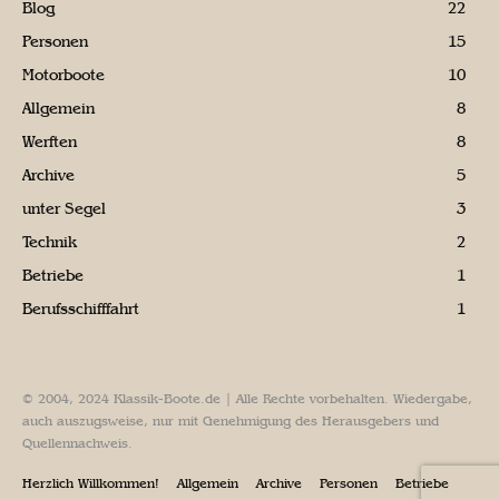
Blog
22
Personen
15
Motorboote
10
Allgemein
8
Werften
8
Archive
5
unter Segel
3
Technik
2
Betriebe
1
Berufsschifffahrt
1
© 2004, 2024 Klassik-Boote.de | Alle Rechte vorbehalten. Wiedergabe,
auch auszugsweise, nur mit Genehmigung des Herausgebers und
Quellennachweis.
Herzlich Willkommen!
Allgemein
Archive
Personen
Betriebe