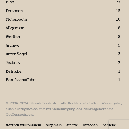
Blog
22
Personen
15
Motorboote
10
Allgemein
8
Werften
8
Archive
5
unter Segel
3
Technik
2
Betriebe
1
Berufsschifffahrt
1
© 2004, 2024 Klassik-Boote.de | Alle Rechte vorbehalten. Wiedergabe,
auch auszugsweise, nur mit Genehmigung des Herausgebers und
Quellennachweis.
Herzlich Willkommen!
Allgemein
Archive
Personen
Betriebe