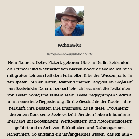
webmaster
https://www.klassik-boote.de
Mein Name ist Detlev Pickert, geboren 1957 in Berlin-Zehlendorf.
Als Gründer und Webmaster von Klassik-Boote.de widme ich mich
mit großer Leidenschaft dem kulturellen Erbe des Wassersports. In
den späten 1970er Jahren, während meiner Tätigkeit im Großkauf
am Saatwinkler Damm, beobachtete ich fasziniert die Testfahrten
von Dieter König und seinem Team. Diese Begegnungen weckten
in mir eine tiefe Begeisterung für die Geschichte der Boote – ihre
Herkunft, ihre Besitzer, ihre Erlebnisse. Es ist diese „Provenienz“,
die einem Boot seine Seele verleiht. Seitdem habe ich hunderte
Interviews mit Bootsbauern, Werftbesitzern und Motorenschlossern
geführt und in Archiven, Bibliotheken und Fachmagazinen
recherchiert. So entstand ein umfangreiches Wissen, das ich nun –