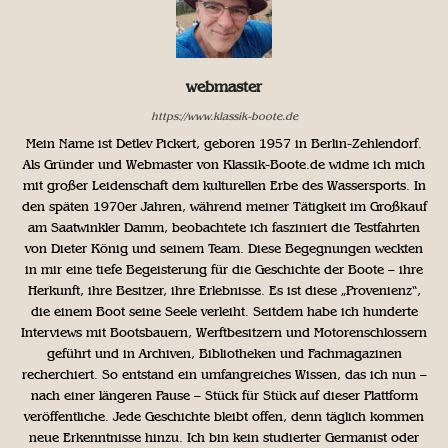
webmaster
https://www.klassik-boote.de
Mein Name ist Detlev Pickert, geboren 1957 in Berlin-Zehlendorf.
Als Gründer und Webmaster von Klassik-Boote.de widme ich mich
mit großer Leidenschaft dem kulturellen Erbe des Wassersports. In
den späten 1970er Jahren, während meiner Tätigkeit im Großkauf
am Saatwinkler Damm, beobachtete ich fasziniert die Testfahrten
von Dieter König und seinem Team. Diese Begegnungen weckten
in mir eine tiefe Begeisterung für die Geschichte der Boote – ihre
Herkunft, ihre Besitzer, ihre Erlebnisse. Es ist diese „Provenienz“,
die einem Boot seine Seele verleiht. Seitdem habe ich hunderte
Interviews mit Bootsbauern, Werftbesitzern und Motorenschlossern
geführt und in Archiven, Bibliotheken und Fachmagazinen
recherchiert. So entstand ein umfangreiches Wissen, das ich nun –
nach einer längeren Pause – Stück für Stück auf dieser Plattform
veröffentliche. Jede Geschichte bleibt offen, denn täglich kommen
neue Erkenntnisse hinzu. Ich bin kein studierter Germanist oder