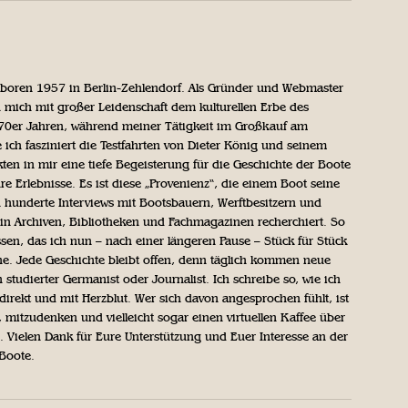
geboren 1957 in Berlin-Zehlendorf. Als Gründer und Webmaster
 mich mit großer Leidenschaft dem kulturellen Erbe des
970er Jahren, während meiner Tätigkeit im Großkauf am
ich fasziniert die Testfahrten von Dieter König und seinem
n in mir eine tiefe Begeisterung für die Geschichte der Boote
ihre Erlebnisse. Es ist diese „Provenienz“, die einem Boot seine
h hunderte Interviews mit Bootsbauern, Werftbesitzern und
in Archiven, Bibliotheken und Fachmagazinen recherchiert. So
sen, das ich nun – nach einer längeren Pause – Stück für Stück
iche. Jede Geschichte bleibt offen, denn täglich kommen neue
 studierter Germanist oder Journalist. Ich schreibe so, wie ich
direkt und mit Herzblut. Wer sich davon angesprochen fühlt, ist
, mitzudenken und vielleicht sogar einen virtuellen Kaffee über
Vielen Dank für Eure Unterstützung und Euer Interesse an der
 Boote.