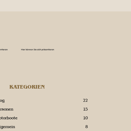
KATEGORIEN
log
22
ersonen
15
otorboote
10
llgemein
8