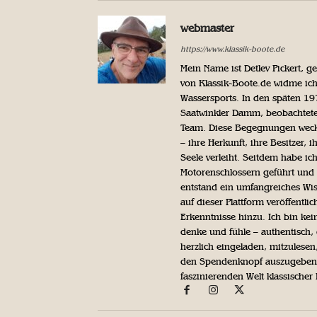
webmaster
https://www.klassik-boote.de
Mein Name ist Detlev Pickert, 
von Klassik-Boote.de widme ich
Wassersports. In den späten 1
Saatwinkler Damm, beobachtete 
Team. Diese Begegnungen weckte
– ihre Herkunft, ihre Besitzer, 
Seele verleiht. Seitdem habe ic
Motorenschlossern geführt und 
entstand ein umfangreiches Wis
auf dieser Plattform veröffentl
Erkenntnisse hinzu. Ich bin kein
denke und fühle – authentisch, 
herzlich eingeladen, mitzulesen
den Spendenknopf auszugeben. 
faszinierenden Welt klassischer