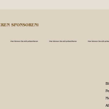
EREN SPONSOREN!
B
P
M
A