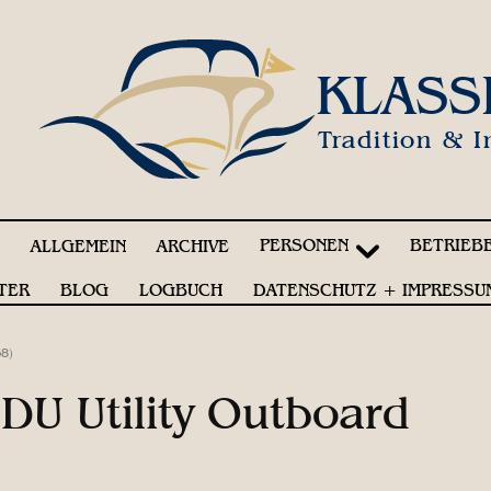
KLASS
Tradition & I
PERSONEN
BETRIEB
!
ALLGEMEIN
ARCHIVE
TER
BLOG
LOGBUCH
DATENSCHUTZ + IMPRESSU
68)
 DU Utility Outboard