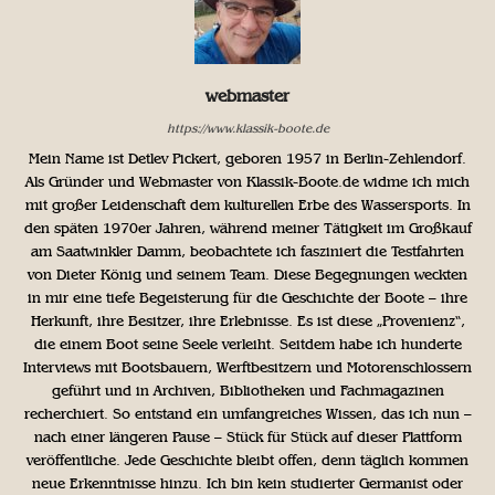
webmaster
https://www.klassik-boote.de
Mein Name ist Detlev Pickert, geboren 1957 in Berlin-Zehlendorf.
Als Gründer und Webmaster von Klassik-Boote.de widme ich mich
mit großer Leidenschaft dem kulturellen Erbe des Wassersports. In
den späten 1970er Jahren, während meiner Tätigkeit im Großkauf
am Saatwinkler Damm, beobachtete ich fasziniert die Testfahrten
von Dieter König und seinem Team. Diese Begegnungen weckten
in mir eine tiefe Begeisterung für die Geschichte der Boote – ihre
Herkunft, ihre Besitzer, ihre Erlebnisse. Es ist diese „Provenienz“,
die einem Boot seine Seele verleiht. Seitdem habe ich hunderte
Interviews mit Bootsbauern, Werftbesitzern und Motorenschlossern
geführt und in Archiven, Bibliotheken und Fachmagazinen
recherchiert. So entstand ein umfangreiches Wissen, das ich nun –
nach einer längeren Pause – Stück für Stück auf dieser Plattform
veröffentliche. Jede Geschichte bleibt offen, denn täglich kommen
neue Erkenntnisse hinzu. Ich bin kein studierter Germanist oder