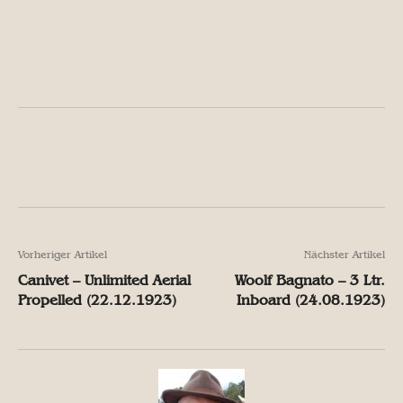
Facebook
X
Pinterest
W
Facebook
X
Pinterest
W
Vorheriger Artikel
Nächster Artikel
Canivet – Unlimited Aerial
Woolf Bagnato – 3 Ltr.
Propelled (22.12.1923)
Inboard (24.08.1923)