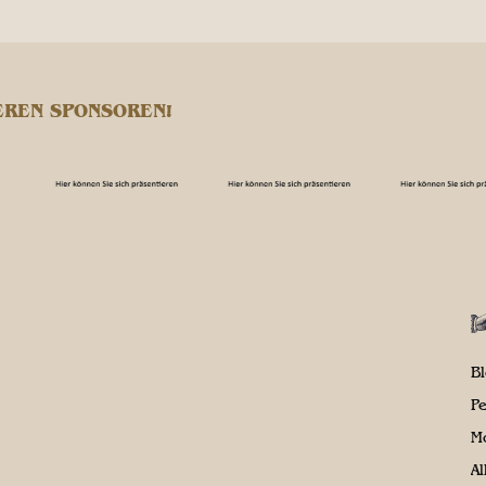
EREN SPONSOREN!
B
P
M
A