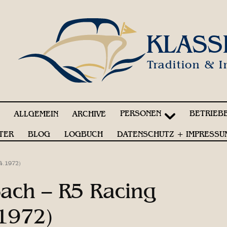
KLASS
Tradition & I
PERSONEN
BETRIEB
!
ALLGEMEIN
ARCHIVE
TER
BLOG
LOGBUCH
DATENSCHUTZ + IMPRESSU
4.1972)
ach – R5 Racing
.1972)