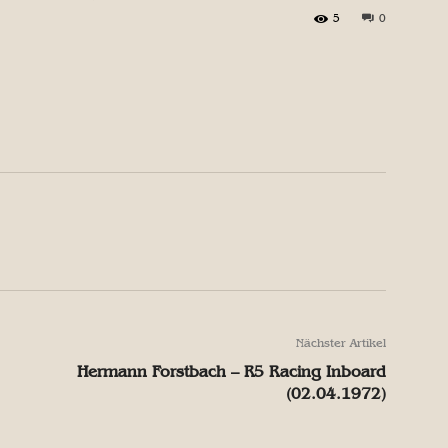
5
0
X
Pinterest
WhatsApp
X
Pinterest
WhatsApp
Nächster Artikel
Hermann Forstbach – R5 Racing Inboard
(02.04.1972)