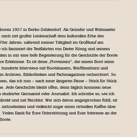
geboren 1957 in Berlin-Zehlendorf. Als Gründer und Webmaster
 mich mit großer Leidenschaft dem kulturellen Erbe des
970er Jahren, während meiner Tätigkeit im Großkauf am
ich fasziniert die Testfahrten von Dieter König und seinem
n in mir eine tiefe Begeisterung für die Geschichte der Boote
ihre Erlebnisse. Es ist diese „Provenienz“, die einem Boot seine
h hunderte Interviews mit Bootsbauern, Werftbesitzern und
in Archiven, Bibliotheken und Fachmagazinen recherchiert. So
sen, das ich nun – nach einer längeren Pause – Stück für Stück
iche. Jede Geschichte bleibt offen, denn täglich kommen neue
 studierter Germanist oder Journalist. Ich schreibe so, wie ich
direkt und mit Herzblut. Wer sich davon angesprochen fühlt, ist
, mitzudenken und vielleicht sogar einen virtuellen Kaffee über
Vielen Dank für Eure Unterstützung und Euer Interesse an der
 Boote.