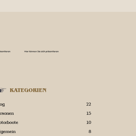
KATEGORIEN
log
22
ersonen
15
otorboote
10
llgemein
8